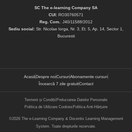
SC The e-learning Company SA
CUI:
RO30760571
Reg. Com.
: J40/11588/2012
Sediu social:
Str. Nicolae Iorga, Nr. 3, Et. 5, Ap. 14, Sector 1,
Bucuresti
Acasă
Despre noi
Cursuri
Abonamente cursuri
Încearcă 7 zile gratuit
Contact
Termeni și Condiții
Prelucrarea Datelor Personale
Politica de Utilizare Cookies
Politica Anti-Hărțuire
©2026 The e-Learning Company & Docentix Learning Management
System. Toate drepturile rezervate.