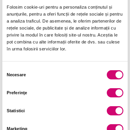
Folosim cookie-uri pentru a personaliza conținutul și
anunțurile, pentru a oferi funcții de rețele sociale și pentru
a analiza traficul. De asemenea, le oferim partenerilor de
rețele sociale, de publicitate și de analize informații cu
Categorii de Cursuri
privire la modul în care folosiți site-ul nostru. Aceștia le
pot combina cu alte informații oferite de dvs. sau culese
Comunicare
în urma folosirii serviciilor lor.
Dezvoltare personală și profesională
Selecția
Finanțe
Necesare
consimțământului
Limba Engleză
Preferinţe
Management și Leadership
Marketing
Statistici
Microsoft Office
Project Management
Marketing