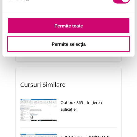
Resurse Umane
Serviciul clienți
Permite toate
Transformare Digitală
Permite selecția
Vânzări și negocieri
Cursuri Similare
Outlook 365 – Inițierea
aplicației