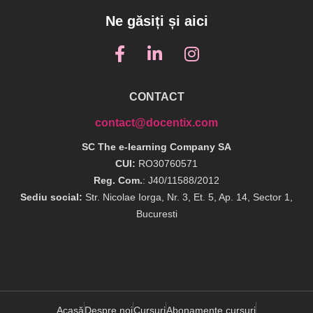
Ne găsiți și aici
CONTACT
contact@docentix.com
SC The e-learning Company SA
CUI:
RO30760571
Reg. Com.
: J40/11588/2012
Sediu social:
Str. Nicolae Iorga, Nr. 3, Et. 5, Ap. 14, Sector 1,
Bucuresti
Acasă
Despre noi
Cursuri
Abonamente cursuri