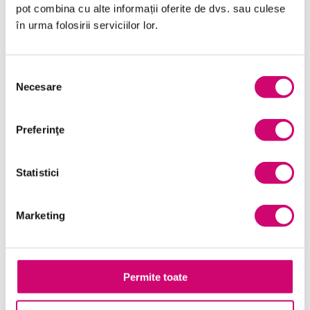
pot combina cu alte informații oferite de dvs. sau culese
Limba Engleză
în urma folosirii serviciilor lor.
Management și Leadership
Marketing
Selecția
Necesare
consimțământului
Microsoft Office
Project Management
Preferinţe
Resurse Umane
Statistici
Serviciul clienți
Transformare Digitală
Marketing
Vânzări și negocieri
Permite toate