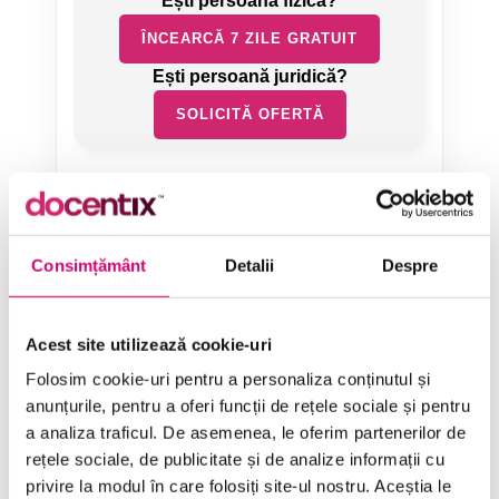
ÎNCEARCĂ 7 ZILE GRATUIT
SOLICITĂ OFERTĂ
Consimțământ
Detalii
Despre
Categorii de Cursuri
Acest site utilizează cookie-uri
Folosim cookie-uri pentru a personaliza conținutul și
Comunicare
anunțurile, pentru a oferi funcții de rețele sociale și pentru
a analiza traficul. De asemenea, le oferim partenerilor de
Dezvoltare personală și profesională
rețele sociale, de publicitate și de analize informații cu
Finanțe
privire la modul în care folosiți site-ul nostru. Aceștia le