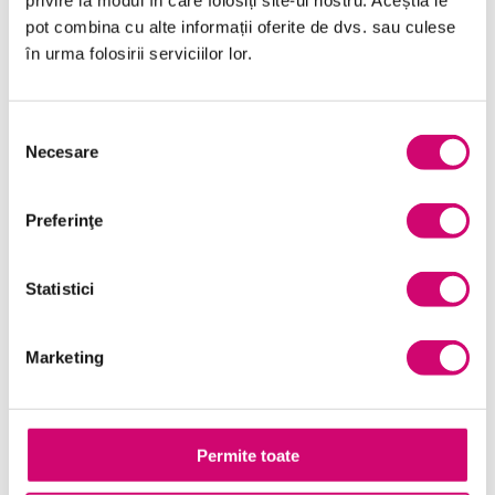
privire la modul în care folosiți site-ul nostru. Aceștia le
Finanțe
pot combina cu alte informații oferite de dvs. sau culese
Limba Engleză
în urma folosirii serviciilor lor.
Management și Leadership
Selecția
Marketing
Necesare
consimțământului
Microsoft Office
Preferinţe
Project Management
Resurse Umane
Statistici
Serviciul clienți
Transformare Digitală
Marketing
Vânzări și negocieri
Permite toate