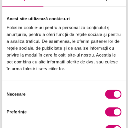
SOLICITĂ OFERTĂ
Acest site utilizează cookie-uri
Folosim cookie-uri pentru a personaliza conținutul și
anunțurile, pentru a oferi funcții de rețele sociale și pentru
a analiza traficul. De asemenea, le oferim partenerilor de
rețele sociale, de publicitate și de analize informații cu
privire la modul în care folosiți site-ul nostru. Aceștia le
pot combina cu alte informații oferite de dvs. sau culese
în urma folosirii serviciilor lor.
Categorii de Cursuri
Selecția
Comunicare
Necesare
consimțământului
Dezvoltare personală și profesională
Finanțe
Preferinţe
Limba Engleză