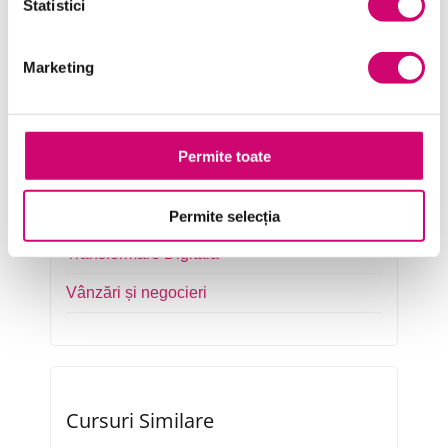
Statistici
Management și Leadership
Marketing
Marketing
Microsoft Office
Project Management
Permite toate
Resurse Umane
Serviciul clienți
Permite selecția
Transformare Digitală
Vânzări și negocieri
Cursuri Similare