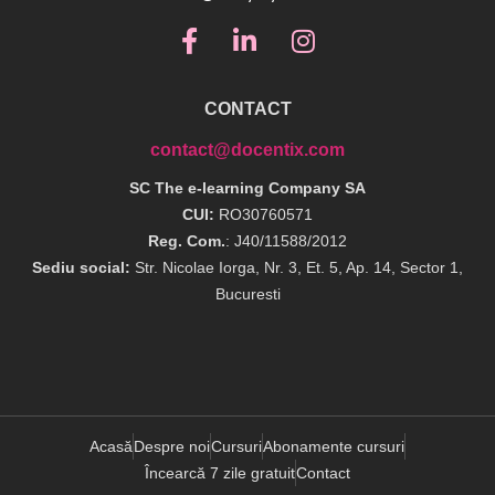
CONTACT
contact@docentix.com
SC The e-learning Company SA
CUI:
RO30760571
Reg. Com.
: J40/11588/2012
Sediu social:
Str. Nicolae Iorga, Nr. 3, Et. 5, Ap. 14, Sector 1,
Bucuresti
Acasă
Despre noi
Cursuri
Abonamente cursuri
Încearcă 7 zile gratuit
Contact