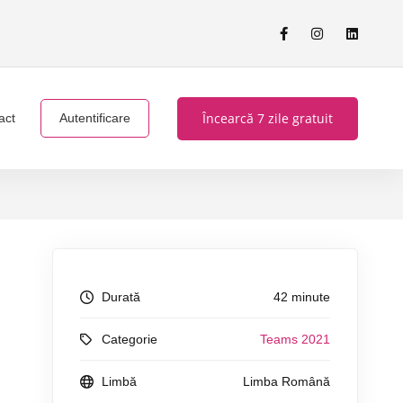
Încearcă 7 zile gratuit
act
Autentificare
Durată
42 minute
Categorie
Teams 2021
Limbă
Limba Română