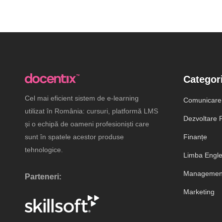
Categori
Cel mai eficient sistem de e-learning
Comunicare
utilizat în România: cursuri, platformă LMS
Dezvoltare P
și o echipă de oameni profesioniști care
sunt în spatele acestor produse
Finanțe
tehnologice.
Limba Engl
Management
Parteneri:
Marketing