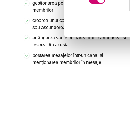
gestionarea permisiunilor și rolurilor
membrilor
crearea unui canal public sau privat și fixarea
sau ascunderea acestuia
adăugarea sau eliminarea unui canal privat și
ieșirea din acesta
postarea mesajelor într-un canal și
menționarea membrilor în mesaje