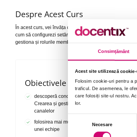
Despre Acest Curs
În acest curs, vei învăța cum să creezi echipe și canale. 
cum să configurezi setările din echipă, precum logo-ul ec
gestiona și rolurile membrilor din echipe și canale și acc
Consimțământ
Acest site utilizează cookie-
Obiectivele Cursului
Folosim cookie-uri pentru a pe
traficul. De asemenea, le ofer
care folosiți site-ul nostru. A
descoperă conceptele cheie din cursul
lor.
Crearea și gestionarea echipelor și a
canalelor
Selecția
folosirea mai multor metode pentru crearea
Necesare
consimțământului
unei echipe