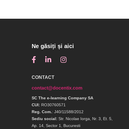
Ne găsiți și aici
CONTACT
contact@docentix.com
SC The e-learning Company SA
CUI:
RO30760571
Reg. Com.
: J40/11588/2012
Sediu social:
Str. Nicolae Iorga, Nr. 3, Et. 5,
Ap. 14, Sector 1, Bucuresti