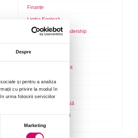
Finanțe
Limba Engleză
Management și Leadership
Marketing
Despre
Microsoft Office
Project Management
Resurse Umane
 sociale și pentru a analiza
rmații cu privire la modul în
Serviciul clienți
n urma folosirii serviciilor
Transformare Digitală
Vânzări și negocieri
Marketing