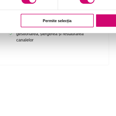
ștergerea, arhivarea și ascunderea unei
echipe
editarea numelui, descrierii și setărilor unui
Permite selecția
canal
gestionarea, ștergerea și restaurarea
canalelor