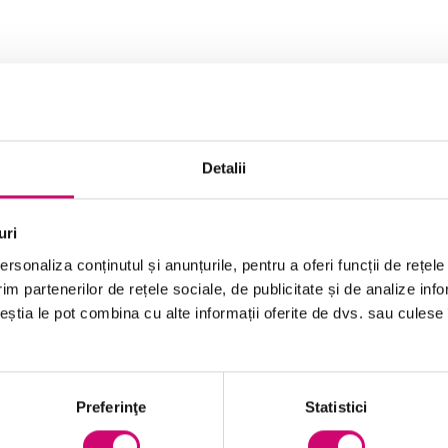
Odată ce știi cum să creezi echipe noi, vei învăța
hipei, descrierea și canalele din aceasta. Poți
esul acestora la conținutul postat.
Detalii
uri
rsonaliza conținutul și anunțurile, pentru a oferi funcții de rețele
im partenerilor de rețele sociale, de publicitate și de analize info
ceștia le pot combina cu alte informații oferite de dvs. sau culese î
intrarea într-o echipă cu ajutorul unui cod sau
al căutării acesteia
modificarea logo-ului și informațiilor unei
Preferinţe
Statistici
echipe și partajarea codului acesteia