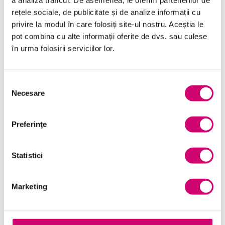
Vânzări și negocieri
rețele sociale, de publicitate și de analize informații cu
privire la modul în care folosiți site-ul nostru. Aceștia le
pot combina cu alte informații oferite de dvs. sau culese
în urma folosirii serviciilor lor.
Cursuri Similare
Selecția
Necesare
consimțământului
Cum să eviți bias-ul cognitiv
Preferinţe
Un șef dificil nu trebuie să
Statistici
devină o problemă dificilă
Marketing
Consolidarea relațiilor cu
stakeholderii externi