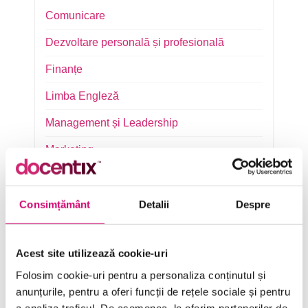
Comunicare
Dezvoltare personală și profesională
Finanțe
Limba Engleză
Management și Leadership
Marketing
Microsoft Office
Project Management
Consimțământ
Detalii
Despre
Resurse Umane
Acest site utilizează cookie-uri
Serviciul clienți
Folosim cookie-uri pentru a personaliza conținutul și
Transformare Digitală
anunțurile, pentru a oferi funcții de rețele sociale și pentru
a analiza traficul. De asemenea, le oferim partenerilor de