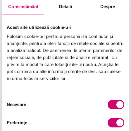
Consimțământ
Detalii
Despre
Limba Engleză
Management și Leadership
Acest site utilizează cookie-uri
Marketing
Folosim cookie-uri pentru a personaliza conținutul și
anunțurile, pentru a oferi funcții de rețele sociale și pentru
Microsoft Office
a analiza traficul. De asemenea, le oferim partenerilor de
Project Management
rețele sociale, de publicitate și de analize informații cu
privire la modul în care folosiți site-ul nostru. Aceștia le
Resurse Umane
pot combina cu alte informații oferite de dvs. sau culese
în urma folosirii serviciilor lor.
Serviciul clienți
Transformare Digitală
Selecția
Vânzări și negocieri
Necesare
consimțământului
Preferinţe