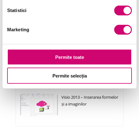
Cursuri Similare
Statistici
Visio 2013 – Crearea, salvarea
Marketing
și partajarea documentelor
Permite toate
Visio 2013 – Formatarea și
structurarea unui document
Permite selecția
Visio 2013 – Inserarea formelor
și a imaginilor