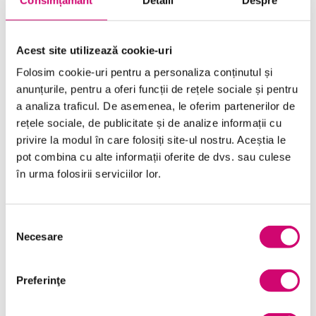
ÎNCEARCĂ 7 ZILE GRATUIT
Acest site utilizează cookie-uri
SOLICITĂ OFERTĂ
Folosim cookie-uri pentru a personaliza conținutul și
anunțurile, pentru a oferi funcții de rețele sociale și pentru
a analiza traficul. De asemenea, le oferim partenerilor de
rețele sociale, de publicitate și de analize informații cu
privire la modul în care folosiți site-ul nostru. Aceștia le
pot combina cu alte informații oferite de dvs. sau culese
în urma folosirii serviciilor lor.
Categorii de Cursuri
Selecția
Comunicare
Necesare
consimțământului
Dezvoltare personală și profesională
Preferinţe
Finanțe
Limba Engleză