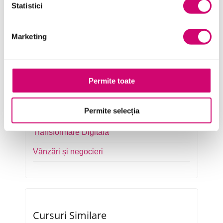
Statistici
Management și Leadership
Marketing
Marketing
Microsoft Office
Project Management
Permite toate
Resurse Umane
Permite selecția
Serviciul clienți
Transformare Digitală
Vânzări și negocieri
Cursuri Similare