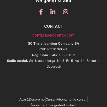
Ne găsiți și aici
CONTACT
contact@docentix.com
SC The e-learning Company SA
CUI:
RO30760571
Reg. Com.
: J40/11588/2012
Sediu social:
Str. Nicolae Iorga, Nr. 3, Et. 5, Ap. 14, Sector 1,
Bucuresti
Acasă
Despre noi
Cursuri
Abonamente cursuri
Încearcă 7 zile gratuit
Contact