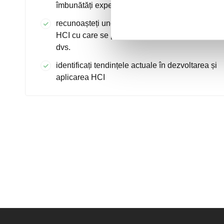
îmbunătăți experiența clienților
recunoașteți unele dintre provocările tehnice
HCI cu care se poate confrunta organizația
dvs.
identificați tendințele actuale în dezvoltarea și
aplicarea HCI