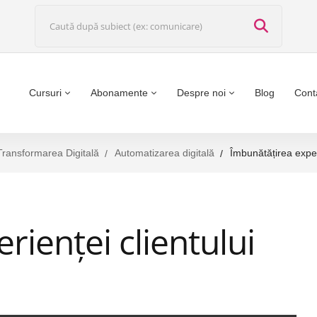
Cursuri
Abonamente
Despre noi
Blog
Cont
Transformarea Digitală
Automatizarea digitală
Îmbunătățirea experi
rienței clientului