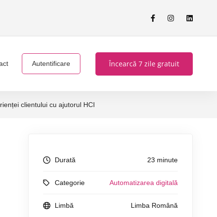
Încearcă 7 zile gratuit
act
Autentificare
enței clientului cu ajutorul HCI
Durată
23 minute
Categorie
Automatizarea digitală
Limbă
Limba Română