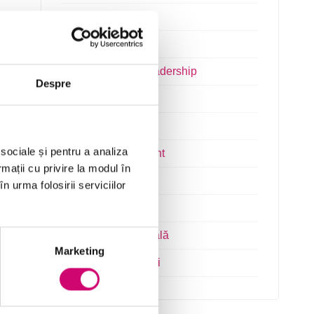
Finanțe
Limba Engleză
Management și Leadership
Despre
Marketing
Microsoft Office
 sociale și pentru a analiza
Project Management
rmații cu privire la modul în
Resurse Umane
n urma folosirii serviciilor
Serviciul clienți
Transformare Digitală
Marketing
Vânzări și negocieri