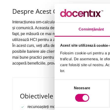
Despre Acest Curs
Interacțiunea om-calculator (HCI) tratează modul în care
și comunică. Aceasta depășește rapid domeniul jocurilor ș
Consimțământ
fapt, pe măsură ce mai multe dispozitive sunt conectate 
utilizează HCI pentru a adăuga valoare afacerii lor în mul
Acest site utilizează cookie-
În acest curs, veți afla despre îmbunătățirea experienței c
posibile bariere ale clienților și limitările tehnice impli
Folosim cookie-uri pentru a pe
mai bune practici pentru dezvoltarea aplicațiilor HCI și să
traficul. De asemenea, le ofer
acoperă beneficiile, provocările, bunele practici și tendi
care folosiți site-ul nostru. A
lor.
Selecția
Necesare
consimțământului
Obiectivele Cursului
recunoașteți modurile în care HCI poate