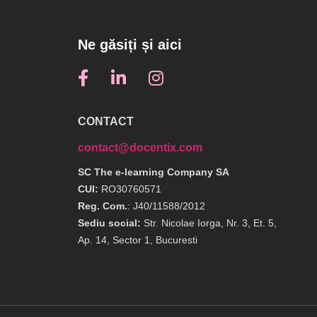
Ne găsiți și aici
CONTACT
contact@docentix.com
SC The e-learning Company SA
CUI:
RO30760571
Reg. Com.
: J40/11588/2012
Sediu social:
Str. Nicolae Iorga, Nr. 3, Et. 5,
Ap. 14, Sector 1, Bucuresti