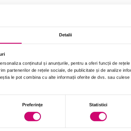
 oamenii și sistemele automatizate interacționează
i divertismentului și intră în mediul de afaceri. De
Detalii
și îndeplinesc automat sarcini, companiile
te moduri diferite.
uri
lienților prin intermediul HCI și veți explora
cate. Veți învăța, de asemenea, să recunoașteți cele
rsonaliza conținutul și anunțurile, pentru a oferi funcții de rețele
 identificați tendințele actuale ale HCI. Acest curs
im partenerilor de rețele sociale, de publicitate și de analize info
nțele HCI.
ceștia le pot combina cu alte informații oferite de dvs. sau culese î
Preferinţe
Statistici
recunoașteți barierele obișnuite ale clienților