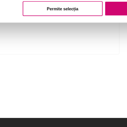
în calea HCI
Permite selecția
identificați bunele practici pentru proiectarea
și dezvoltarea aplicațiilor HCI