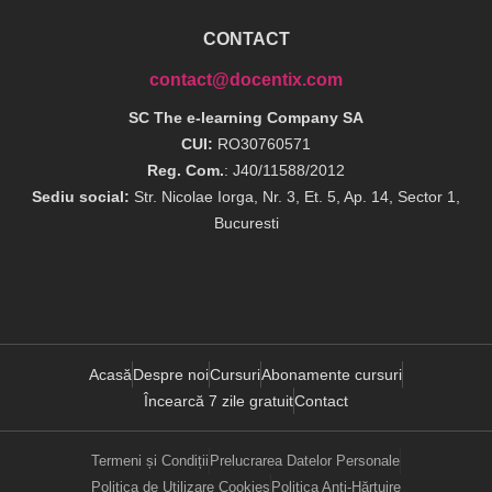
CONTACT
contact@docentix.com
SC The e-learning Company SA
CUI:
RO30760571
Reg. Com.
: J40/11588/2012
Sediu social:
Str. Nicolae Iorga, Nr. 3, Et. 5, Ap. 14, Sector 1,
Bucuresti
Acasă
Despre noi
Cursuri
Abonamente cursuri
Încearcă 7 zile gratuit
Contact
Termeni și Condiții
Prelucrarea Datelor Personale
Politica de Utilizare Cookies
Politica Anti-Hărțuire