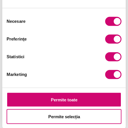
Selecția
Necesare
consimțământului
Preferinţe
Statistici
Marketing
Mutarea datelor si modificarea foilor de lucru in Excel
2010
33 minute
Toate Nivelele
Permite toate
Vezi Detalii
Permite selecția