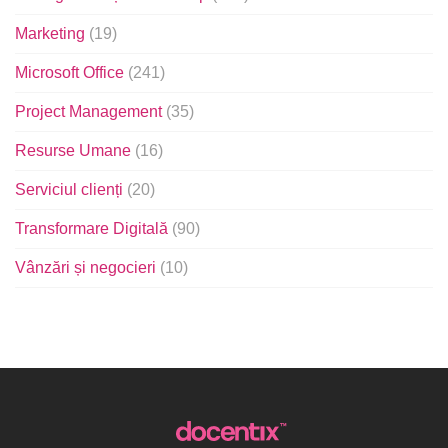
Marketing
(19)
Microsoft Office
(241)
Project Management
(35)
Resurse Umane
(16)
Serviciul clienți
(20)
Transformare Digitală
(90)
Vânzări și negocieri
(10)