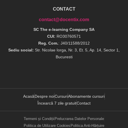
CONTACT
contact@docentix.com
SC The e-learning Company SA
CUI:
RO30760571
Reg. Com.
: J40/11588/2012
Sediu social:
Str. Nicolae Iorga, Nr. 3, Et. 5, Ap. 14, Sector 1,
Bucuresti
Acasă
Despre noi
Cursuri
Abonamente cursuri
Încearcă 7 zile gratuit
Contact
Termeni și Condiții
Prelucrarea Datelor Personale
Politica de Utilizare Cookies
Politica Anti-Hărțuire