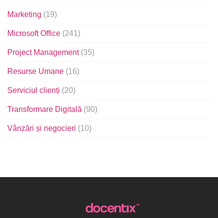
Marketing
(19)
Microsoft Office
(241)
Project Management
(35)
Resurse Umane
(16)
Serviciul clienți
(20)
Transformare Digitală
(90)
Vânzări și negocieri
(10)