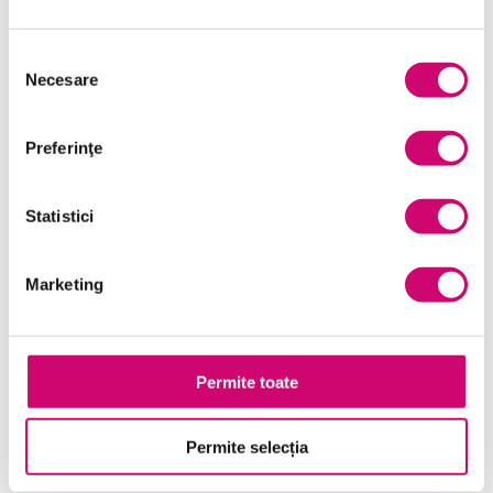
Selecția
Necesare
consimțământului
Preferinţe
Statistici
Marketing
PowerPoint 2019 – Noțiuni de bază
24 minute
Toate Nivelele
Permite toate
Vezi Detalii
Permite selecția