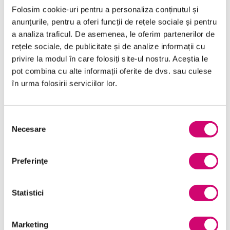
Folosim cookie-uri pentru a personaliza conținutul și
anunțurile, pentru a oferi funcții de rețele sociale și pentru
a analiza traficul. De asemenea, le oferim partenerilor de
Categorii de Cursuri
rețele sociale, de publicitate și de analize informații cu
privire la modul în care folosiți site-ul nostru. Aceștia le
pot combina cu alte informații oferite de dvs. sau culese
Comunicare
în urma folosirii serviciilor lor.
Dezvoltare personală și profesională
Selecția
Finanțe
Necesare
consimțământului
Limba Engleză
Management și Leadership
Preferinţe
Marketing
Statistici
Microsoft Office
Project Management
Marketing