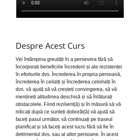
Despre Acest Curs
Vei întâmpina greutăți în a persevera fără să
încorporați beneficiile încrederii și ale rezistenței
în eforturile dvs. Încrederea în propria persoană,
încrederea în ceilalți și încrederea celorlalți în
dvs. vă ajută să vă creșteți convingerea, să vă
mențineți atitudinea deschisă și să înlăturați
obstacolele. Fiind rezilient(ă) și în măsură să vă
ridicați după ce sunteți doborât(ă) vă ajută să
faceți pasul următor, să continuați pe traseul
planificat și să faceți acest lucru fără să fie în
detrimentul dvs. sau al altor persoane. În acest