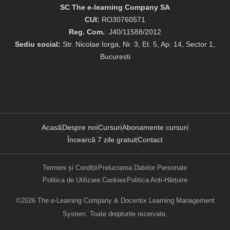
SC The e-learning Company SA
CUI:
RO30760571
Reg. Com.
: J40/11588/2012
Sediu social:
Str. Nicolae Iorga, Nr. 3, Et. 5, Ap. 14, Sector 1,
Bucuresti
Acasă
Despre noi
Cursuri
Abonamente cursuri
Încearcă 7 zile gratuit
Contact
Termeni și Condiții
Prelucrarea Datelor Personale
Politica de Utilizare Cookies
Politica Anti-Hărțuire
©2026 The e-Learning Company & Docentix Learning Management
System. Toate drepturile rezervate.