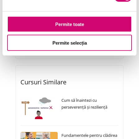
Resurse Umane
Serviciul clienți
Permite toate
Transformare Digitală
Vânzări și negocieri
Permite selecția
Cursuri Similare
Cum să înaintezi cu
perseverență și reziliență
Fundamentele pentru clădirea