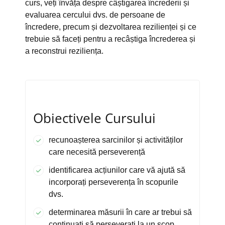
curs, veți învăța despre câștigarea încrederii și
evaluarea cercului dvs. de persoane de
încredere, precum și dezvoltarea rezilienței și ce
trebuie să faceți pentru a recâștiga încrederea și
a reconstrui reziliența.
Obiectivele Cursului
recunoașterea sarcinilor și activităților
care necesită perseverență
identificarea acțiunilor care vă ajută să
incorporați perseverența în scopurile
dvs.
determinarea măsurii în care ar trebui să
continuați să perseverați la un scop