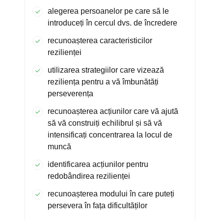
alegerea persoanelor pe care să le
introduceți în cercul dvs. de încredere
recunoașterea caracteristicilor
rezilienței
utilizarea strategiilor care vizează
reziliența pentru a vă îmbunătăți
perseverența
recunoașterea acțiunilor care vă ajută
să vă construiți echilibrul și să vă
intensificați concentrarea la locul de
muncă
identificarea acțiunilor pentru
redobândirea rezilienței
recunoașterea modului în care puteți
persevera în fața dificultăților