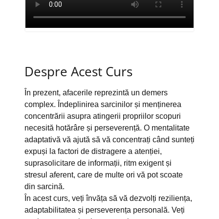
Despre Acest Curs
În prezent, afacerile reprezintă un demers
complex. Îndeplinirea sarcinilor și menținerea
concentrării asupra atingerii propriilor scopuri
necesită hotărâre și perseverență. O mentalitate
adaptativă vă ajută să vă concentrați când sunteți
expuși la factori de distragere a atenției,
suprasolicitare de informații, ritm exigent și
stresul aferent, care de multe ori vă pot scoate
din sarcină.
În acest curs, veți învăța să vă dezvolți reziliența,
adaptabilitatea și perseverența personală. Veți