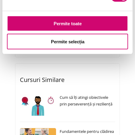
Resurse Umane
Serviciul clienți
Permite toate
Transformare Digitală
Vânzări și negocieri
Permite selecția
Cursuri Similare
Cum să îți atingi obiectivele
prin perseverență și reziliență
Fundamentele pentru clădirea