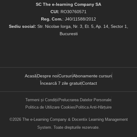
SC The e-learning Company SA
CUI:
RO30760571
Reg. Com.
: J40/11588/2012
Sediu social:
Str. Nicolae Iorga, Nr. 3, Et. 5, Ap. 14, Sector 1,
Bucuresti
Acasă
Despre noi
Cursuri
Abonamente cursuri
Încearcă 7 zile gratuit
Contact
Termeni și Condiții
Prelucrarea Datelor Personale
Politica de Utilizare Cookies
Politica Anti-Hărțuire
©2026 The e-Learning Company & Docentix Learning Management
System. Toate drepturile rezervate.