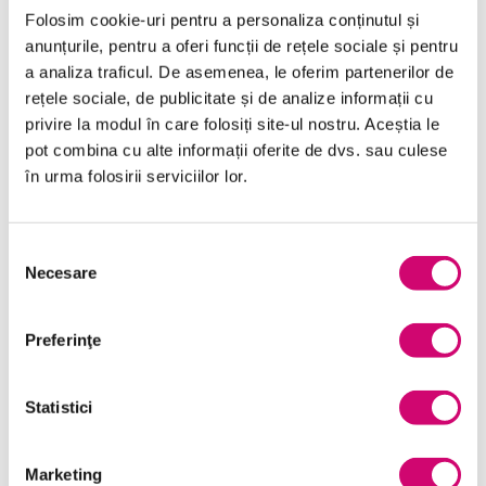
Folosim cookie-uri pentru a personaliza conținutul și
anunțurile, pentru a oferi funcții de rețele sociale și pentru
a analiza traficul. De asemenea, le oferim partenerilor de
Categorii de Cursuri
rețele sociale, de publicitate și de analize informații cu
privire la modul în care folosiți site-ul nostru. Aceștia le
pot combina cu alte informații oferite de dvs. sau culese
Comunicare
în urma folosirii serviciilor lor.
Dezvoltare personală și profesională
Selecția
Finanțe
Necesare
consimțământului
Limba Engleză
Management și Leadership
Preferinţe
Marketing
Statistici
Microsoft Office
Project Management
Marketing