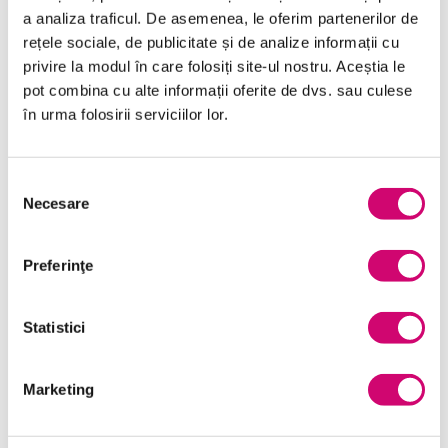
a analiza traficul. De asemenea, le oferim partenerilor de
rețele sociale, de publicitate și de analize informații cu
Comunicare
privire la modul în care folosiți site-ul nostru. Aceștia le
pot combina cu alte informații oferite de dvs. sau culese
Dezvoltare personală și profesională
în urma folosirii serviciilor lor.
Finanțe
Limba Engleză
Selecția
Necesare
consimțământului
Management și Leadership
Marketing
Preferinţe
Microsoft Office
Statistici
Project Management
Resurse Umane
Marketing
Serviciul clienți