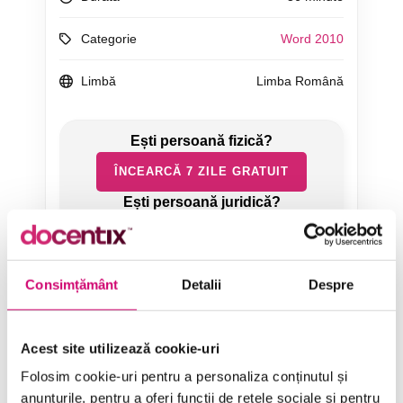
Categorie
Word 2010
Limbă
Limba Română
ÎNCEARCĂ 7 ZILE GRATUIT
SOLICITĂ OFERTĂ
Consimțământ
Detalii
Despre
Acest site utilizează cookie-uri
Folosim cookie-uri pentru a personaliza conținutul și
Categorii de Cursuri
anunțurile, pentru a oferi funcții de rețele sociale și pentru