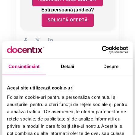
SOLICITĂ OFERTĂ
Consimțământ
Detalii
Despre
Categorii de Cursuri
Acest site utilizează cookie-uri
Comunicare
Folosim cookie-uri pentru a personaliza conținutul și
anunțurile, pentru a oferi funcții de rețele sociale și pentru
Dezvoltare personală și profesională
a analiza traficul. De asemenea, le oferim partenerilor de
Finanțe
rețele sociale, de publicitate și de analize informații cu
privire la modul în care folosiți site-ul nostru. Aceștia le
Limba Engleză
pot combina cu alte informații oferite de dvs. sau culese