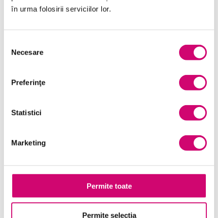
în urma folosirii serviciilor lor.
Management și Leadership
Marketing
Selecția
Microsoft Office
Necesare
consimțământului
Project Management
Preferinţe
Resurse Umane
Serviciul clienți
Statistici
Transformare Digitală
Marketing
Vânzări și negocieri
Permite toate
Cursuri Similare
Permite selecția