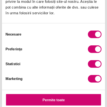
privire la modul în care folosiți site-ul nostru. Aceștia le
Finanțe
pot combina cu alte informații oferite de dvs. sau culese
în urma folosirii serviciilor lor.
Limba Engleză
Management și Leadership
Selecția
Marketing
Necesare
consimțământului
Microsoft Office
Preferinţe
Project Management
Resurse Umane
Statistici
Serviciul clienți
Marketing
Transformare Digitală
Vânzări și negocieri
Permite toate