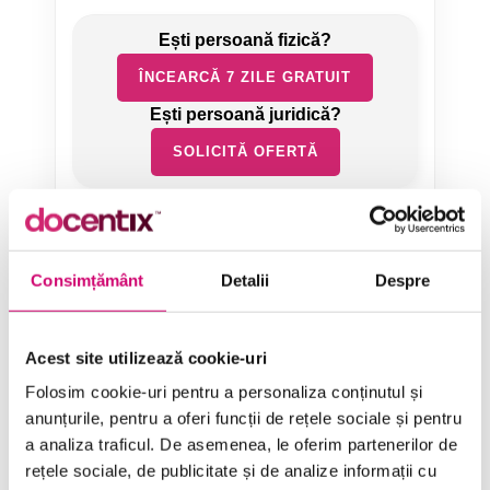
ÎNCEARCĂ 7 ZILE GRATUIT
SOLICITĂ OFERTĂ
Consimțământ
Detalii
Despre
Categorii de Cursuri
Acest site utilizează cookie-uri
Folosim cookie-uri pentru a personaliza conținutul și
anunțurile, pentru a oferi funcții de rețele sociale și pentru
Comunicare
a analiza traficul. De asemenea, le oferim partenerilor de
Dezvoltare personală și profesională
rețele sociale, de publicitate și de analize informații cu