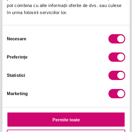
pot combina cu alte informații oferite de dvs. sau culese
Limba Engleză
în urma folosirii serviciilor lor.
Management și Leadership
Marketing
Selecția
Necesare
consimțământului
Microsoft Office
Project Management
Preferinţe
Resurse Umane
Statistici
Serviciul clienți
Transformare Digitală
Marketing
Vânzări și negocieri
Permite toate