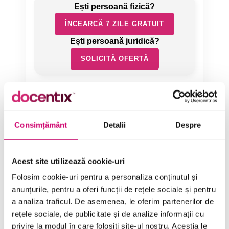
ÎNCEARCĂ 7 ZILE GRATUIT
SOLICITĂ OFERTĂ
Consimțământ
Detalii
Despre
Categorii de Cursuri
Acest site utilizează cookie-uri
Folosim cookie-uri pentru a personaliza conținutul și
Comunicare
anunțurile, pentru a oferi funcții de rețele sociale și pentru
a analiza traficul. De asemenea, le oferim partenerilor de
Dezvoltare personală și profesională
rețele sociale, de publicitate și de analize informații cu
Finanțe
privire la modul în care folosiți site-ul nostru. Aceștia le