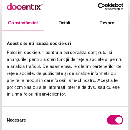
Categorie
Excel 365
Limbă
Limba Română
Consimțământ
Detalii
Despre
Acest site utilizează cookie-uri
ÎNCEARCĂ 7 ZILE GRATUIT
Folosim cookie-uri pentru a personaliza conținutul și
anunțurile, pentru a oferi funcții de rețele sociale și pentru
a analiza traficul. De asemenea, le oferim partenerilor de
SOLICITĂ OFERTĂ
rețele sociale, de publicitate și de analize informații cu
privire la modul în care folosiți site-ul nostru. Aceștia le
pot combina cu alte informații oferite de dvs. sau culese
în urma folosirii serviciilor lor.
Selecția
Categorii de Cursuri
Necesare
consimțământului