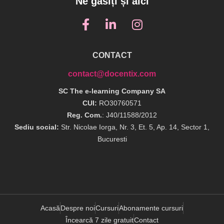
Ne găsiți și aici
CONTACT
contact@docentix.com
SC The e-learning Company SA
CUI:
RO30760571
Reg. Com.
: J40/11588/2012
Sediu social:
Str. Nicolae Iorga, Nr. 3, Et. 5, Ap. 14, Sector 1,
Bucuresti
Acasă
Despre noi
Cursuri
Abonamente cursuri
Încearcă 7 zile gratuit
Contact