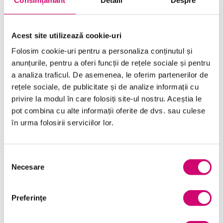
ÎNCEARCĂ 7 ZILE GRATUIT
Acest site utilizează cookie-uri
SOLICITĂ OFERTĂ
Folosim cookie-uri pentru a personaliza conținutul și
anunțurile, pentru a oferi funcții de rețele sociale și pentru
a analiza traficul. De asemenea, le oferim partenerilor de
rețele sociale, de publicitate și de analize informații cu
privire la modul în care folosiți site-ul nostru. Aceștia le
pot combina cu alte informații oferite de dvs. sau culese
în urma folosirii serviciilor lor.
Categorii de Cursuri
Selecția
Comunicare
Necesare
consimțământului
Dezvoltare personală și profesională
Preferinţe
Finanțe
Limba Engleză