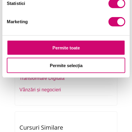
Statistici
Management și Leadership
Marketing
Marketing
Microsoft Office
Project Management
Permite toate
Resurse Umane
Permite selecția
Serviciul clienți
Transformare Digitală
Vânzări și negocieri
Cursuri Similare