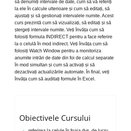
să denumiți intervale de date, cum să vă referiți
la ele în calcule ulterioare și cum să editați, să
ajustați și să gestionați intervalele numite. Acest
curs prezintă cum să vizualizați, să editați și să
ștergeți intervale numite. Veți învăța cum să
folosiți formula INDIRECT pentru a face referire
la o celulă în mod indirect. Veți învăța cum să
folosiți Watch Window pentru a monitoriza
anumite intrări de date din foi de calcul separate
în mod simultan și cum să activați și să
dezactivați actualizările automate. În final, veți
învăța cum să auditați formule în Excel.
Obiectivele Cursului
referirea la celule în foaia dvs. de lucru