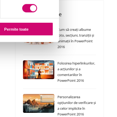
Cursuri Similare
Permite toate
Cum să creați albume
foto, secțiuni, tranziții și
animații în PowerPoint
2016
Folosirea hiperlinkurilor,
a acțiunilor și a
comentariilor în
PowerPoint 2016
Personalizarea
opțiunilor de verificare și
a celor implicite în
PowerPoint 2016