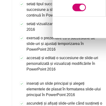
setați tipul succesiunii slide-urilor și setați o
succesiune a slide-urilor să realizeze o buclă
continuă în PowerPoint 2016
setați vizualizarea Prezentator în PowerPoint
2016
exersați o prezentare cu o succesiune de
slide-uri și ajustați temporizarea în
PowerPoint 2016
accesați și editați o succesiune de slide-uri
personalizată și vizualizați modificările în
PowerPoint 2016
inserați un slide principal și alegeți
elementele de plasat în formatarea slide-ului
principal în PowerPoint 2016
ascundeți și afișați slide-urile când susțineți o