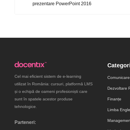
prezentare PowerPoint 2016
Categori
Cel mai eficient sistem de e-learning
Comunicare
utilizat în România: cursuri, platformă LMS
Dezvoltare P
și o echipă de oameni profesioniști care
sunt în spatele acestor produse
Finanțe
tehnologice.
Limba Engl
Management
Parteneri: