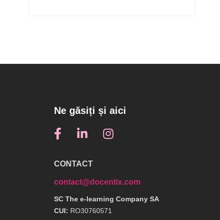
Ne găsiți și aici
CONTACT
contact@docentix.com
SC The e-learning Company SA
CUI:
RO30760571