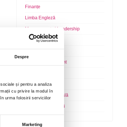
Finanțe
Limba Engleză
Management și Leadership
Marketing
Microsoft Office
Despre
Project Management
Resurse Umane
Serviciul clienți
 sociale și pentru a analiza
rmații cu privire la modul în
Transformare Digitală
n urma folosirii serviciilor
Vânzări și negocieri
Marketing