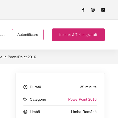
Încearcă 7 zile gratuit
act
Autentificare
ive în PowerPoint 2016
Durată
35 minute
Categorie
PowerPoint 2016
Limbă
Limba Română