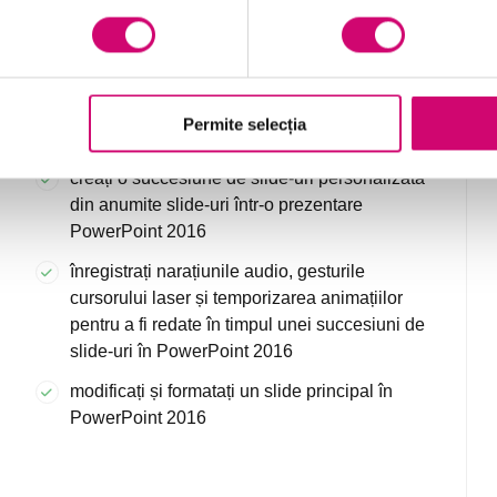
redați narațiuni audio și gesturi cu cursorul
laser și afișați comenzi media într-o
succesiune de slide-urilor în PowerPoint 2016
alegeți ce slide-uri să afișați când prezentați o
Permite selecția
succesiune de slide-uri în PowerPoint 2016
creați o succesiune de slide-uri personalizată
din anumite slide-uri într-o prezentare
PowerPoint 2016
înregistrați narațiunile audio, gesturile
cursorului laser și temporizarea animațiilor
pentru a fi redate în timpul unei succesiuni de
slide-uri în PowerPoint 2016
modificați și formatați un slide principal în
PowerPoint 2016