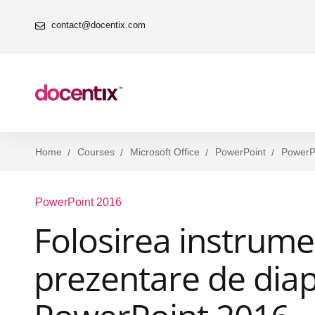
contact@docentix.com
Home
Courses
Microsoft Office
PowerPoint
PowerP
PowerPoint 2016
Folosirea instrume
prezentare de diap