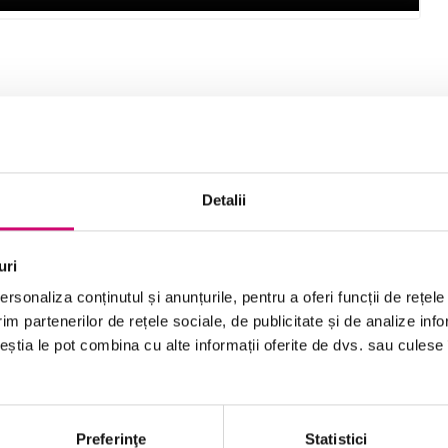
larea tuturor aspectelor unei succesiuni de slide-
rivit în momentul potrivit. În acest curs, veți învăța
iv să controlați temporizarea slide-urilor și redarea
Detalii
a slide-urilor principale pentru a asigura
 afișare a unor slide-uri specifice când susțineți o
învățare Skillsoft care acoperă Microsoft PowerPoint
uri
rsonaliza conținutul și anunțurile, pentru a oferi funcții de rețele
im partenerilor de rețele sociale, de publicitate și de analize info
ceștia le pot combina cu alte informații oferite de dvs. sau culese î
Preferinţe
Statistici