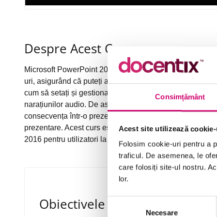
Despre Acest Curs
Microsoft PowerPoint 2016 vă oferă opțiuni pentru contro
uri, asigurând că puteți arăta publicului dvs. conținutul pot
cum să setați și gestionați succesiuni de slide-uri, inclus
Consimțământ
narațiunilor audio. De asemenea, cursul acoperă utilizare
consecvența într-o prezentare și opțiuni de ascundere sau
prezentare. Acest curs este unul dintr-o serie a căii de 
Acest site utilizează cookie-
2016 pentru utilizatori la nivel intermediar.
Folosim cookie-uri pentru a pe
traficul. De asemenea, le ofer
care folosiți site-ul nostru. A
lor.
Obiectivele Cursului
Selecția
Necesare
consimțământului