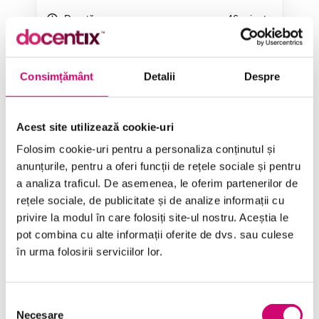
Durată
46 minute
Categorie
PowerPoint 2016
Consimțământ
Detalii
Despre
Limbă
Limba Română
Acest site utilizează cookie-uri
Folosim cookie-uri pentru a personaliza conținutul și
ÎNCEARCĂ 7 ZILE GRATUIT
anunțurile, pentru a oferi funcții de rețele sociale și pentru
a analiza traficul. De asemenea, le oferim partenerilor de
rețele sociale, de publicitate și de analize informații cu
SOLICITĂ OFERTĂ
privire la modul în care folosiți site-ul nostru. Aceștia le
pot combina cu alte informații oferite de dvs. sau culese
în urma folosirii serviciilor lor.
Selecția
Necesare
consimțământului