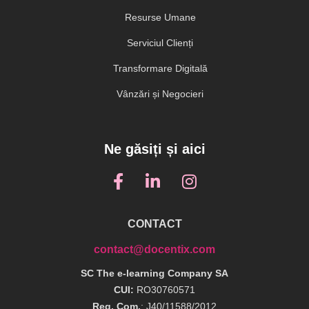
Resurse Umane
Serviciul Clienți
Transformare Digitală
Vânzări și Negocieri
Ne găsiți și aici
CONTACT
contact@docentix.com
SC The e-learning Company SA
CUI:
RO30760571
Reg. Com.
: J40/11588/2012