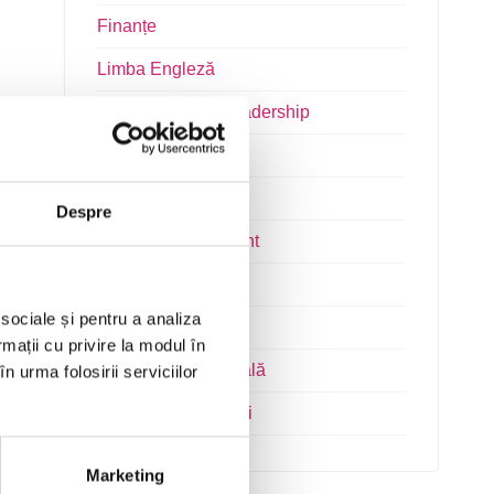
Finanțe
Limba Engleză
Management și Leadership
Marketing
Microsoft Office
Despre
Project Management
Resurse Umane
 sociale și pentru a analiza
Serviciul clienți
rmații cu privire la modul în
Transformare Digitală
n urma folosirii serviciilor
Vânzări și negocieri
Marketing