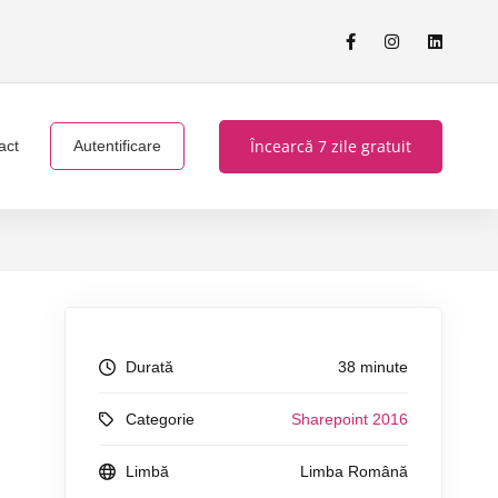
Încearcă 7 zile gratuit
act
Autentificare
Durată
38 minute
Categorie
Sharepoint 2016
Limbă
Limba Română