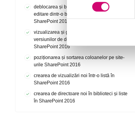
deblocarea și blocarea documentelor pentru
editare dintr-o biblioteca de documente
SharePoint 2016
vizualizarea și gestionarea istoricului
versiunilor de documente și liste de articole în
SharePoint 2016
poziționarea și sortarea coloanelor pe site-
urile SharePoint 2016
crearea de vizualizări noi într-o listă în
SharePoint 2016
crearea de directoare noi în biblioteci și liste
în SharePoint 2016