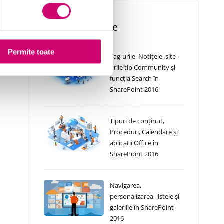
Cursuri Similare
Permite toate
Tag-urile, Notițele, site-
urile tip Community și
funcția Search în
SharePoint 2016
Tipuri de conținut,
Proceduri, Calendare și
aplicații Office în
SharePoint 2016
Navigarea,
personalizarea, listele și
galeriile în SharePoint
2016