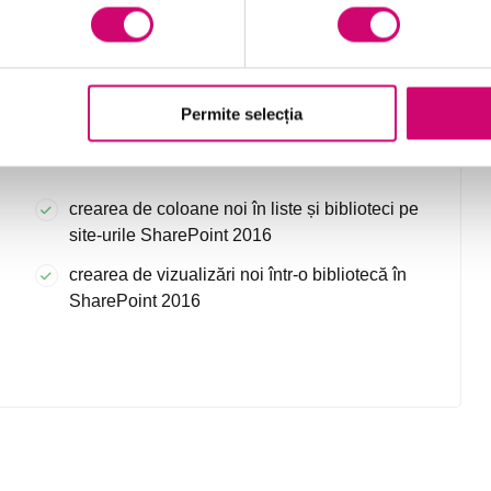
ștergerea și restaurarea de documente și
elemente pe site-urile SharePoint 2016
Permite selecția
afișarea și ascunderea coloanelor dintr-o Listă
sau Bibliotecă pe site-urile SharePoint 2016
crearea de coloane noi în liste și biblioteci pe
site-urile SharePoint 2016
crearea de vizualizări noi într-o bibliotecă în
SharePoint 2016