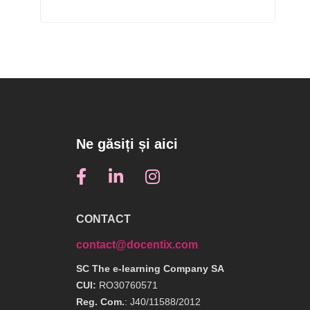
Ne găsiți și aici
CONTACT
contact@docentix.com
SC The e-learning Company SA
CUI:
RO30760571
Reg. Com.
: J40/11588/2012