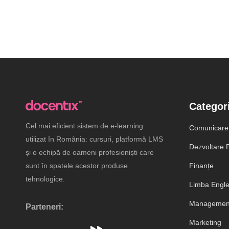
Categori
Cel mai eficient sistem de e-learning
Comunicare
utilizat în România: cursuri, platformă LMS
Dezvoltare P
și o echipă de oameni profesioniști care
sunt în spatele acestor produse
Finanțe
tehnologice.
Limba Engl
Management
Parteneri:
Marketing