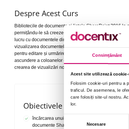
Despre Acest Curs
Bibliotecile de documente și listele SharePoint 2016 le ofe
permițându-le să creeze, să editeze și să partajeze fișie
lucru cu documentele din bibliotecă și elementele de lis
vizualizarea documentelor, ștergerea și restaurarea do
pentru editare și urmărirea istoricului versiunilor. De a
Consimțământ
ascundere a coloanelor din biblioteci și liste, poziționar
crearea de vizualizări noi și crearea de directoare în Sh
Acest site utilizează cookie-
Folosim cookie-uri pentru a pe
traficul. De asemenea, le ofer
care folosiți site-ul nostru. A
Obiectivele Cursului
lor.
Selecția
încărcarea unui document într-o bibliotecă de
Necesare
consimțământului
documente SharePoint 2016