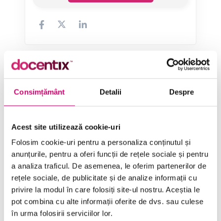
Categorii de Cursuri
Consimțământ
Detalii
Despre
Comunicare
Acest site utilizează cookie-uri
Dezvoltare personală și profesională
Folosim cookie-uri pentru a personaliza conținutul și
Finanțe
anunțurile, pentru a oferi funcții de rețele sociale și pentru
a analiza traficul. De asemenea, le oferim partenerilor de
Limba Engleză
rețele sociale, de publicitate și de analize informații cu
privire la modul în care folosiți site-ul nostru. Aceștia le
Management și Leadership
pot combina cu alte informații oferite de dvs. sau culese
Marketing
în urma folosirii serviciilor lor.