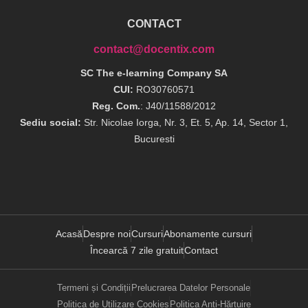
CONTACT
contact@docentix.com
SC The e-learning Company SA
CUI:
RO30760571
Reg. Com.
: J40/11588/2012
Sediu social:
Str. Nicolae Iorga, Nr. 3, Et. 5, Ap. 14, Sector 1,
Bucuresti
Acasă
Despre noi
Cursuri
Abonamente cursuri
Încearcă 7 zile gratuit
Contact
Termeni și Condiții
Prelucrarea Datelor Personale
Politica de Utilizare Cookies
Politica Anti-Hărțuire