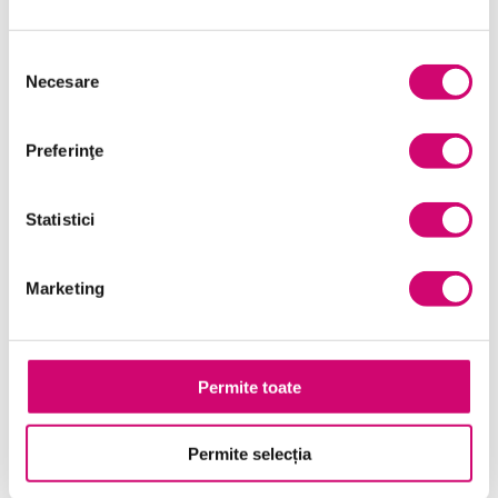
Microsoft Office
Selecția
Project Management
Necesare
consimțământului
Resurse Umane
Serviciul clienți
Preferinţe
Transformare Digitală
Statistici
Vânzări și negocieri
Marketing
Cursuri Similare
Permite toate
Gestionarea conversatiilor si
Permite selecția
organizarea mesajelor E-mail in
Outlook 2010