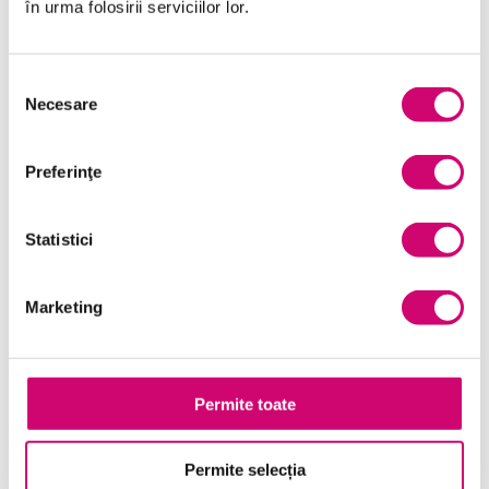
în urma folosirii serviciilor lor.
Marketing
Selecția
Microsoft Office
Necesare
consimțământului
Project Management
Resurse Umane
Preferinţe
Serviciul clienți
Statistici
Transformare Digitală
Vânzări și negocieri
Marketing
Permite toate
Cursuri Similare
Permite selecția