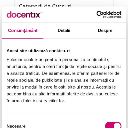
Categorii de Cursuri
Comunicare
Consimțământ
Detalii
Despre
Dezvoltare personală și profesională
Finanțe
Acest site utilizează cookie-uri
Limba Engleză
Folosim cookie-uri pentru a personaliza conținutul și
anunțurile, pentru a oferi funcții de rețele sociale și pentru
Management și Leadership
a analiza traficul. De asemenea, le oferim partenerilor de
rețele sociale, de publicitate și de analize informații cu
Marketing
privire la modul în care folosiți site-ul nostru. Aceștia le
Microsoft Office
pot combina cu alte informații oferite de dvs. sau culese
în urma folosirii serviciilor lor.
Project Management
Resurse Umane
Selecția
Serviciul clienți
Necesare
consimțământului