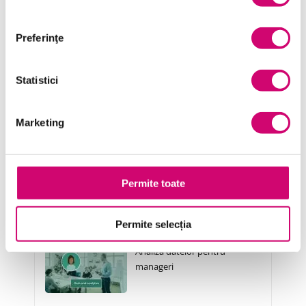
Transformare Digitală
Preferinţe
Vânzări și negocieri
Statistici
Marketing
Cursuri Similare
Analiza datelor pentru
Permite toate
directorii executivi
Permite selecția
Analiza datelor pentru
manageri