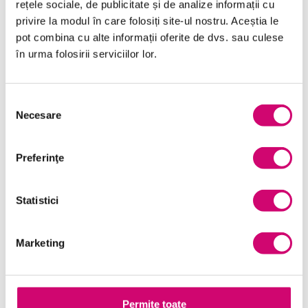
rețele sociale, de publicitate și de analize informații cu
Dezvoltare personală și profesională
privire la modul în care folosiți site-ul nostru. Aceștia le
pot combina cu alte informații oferite de dvs. sau culese
Finanțe
în urma folosirii serviciilor lor.
Limba Engleză
Management și Leadership
Selecția
Necesare
consimțământului
Marketing
Microsoft Office
Preferinţe
Project Management
Statistici
Resurse Umane
Serviciul clienți
Marketing
Transformare Digitală
Vânzări și negocieri
Permite toate