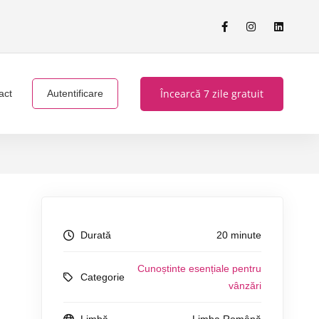
Încearcă 7 zile gratuit
act
Autentificare
Durată
20 minute
Cunoștinte esențiale pentru
Categorie
vânzări