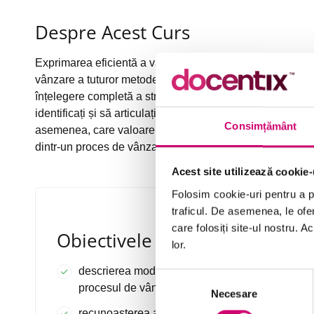
Despre Acest Curs
Exprimarea eficientă a valorii pe care o oferă compania 
vânzare a tuturor metodelor de vânzare. Strategiile de 
înțelegere completă a strategiilor, operațiunilor și soluți
identificați și să articulați valoarea companiei dvs. atunci 
Consimțământ
asemenea, care valoare se poate potrivi cel mai bine nevo
dintr-un proces de vânzare de succes.
Acest site utilizează cookie-
Folosim cookie-uri pentru a pe
traficul. De asemenea, le ofer
care folosiți site-ul nostru. A
Obiectivele Cursului
lor.
descrierea modului în care valoarea afectează
Selecția
procesul de vânzare și cumpărare
Necesare
consimțământului
recunoașterea a ceea ce este valoros din