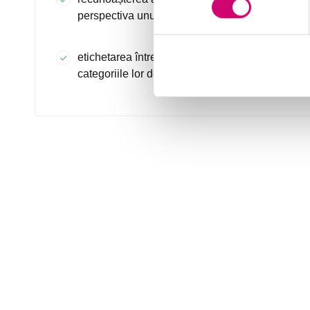
perspectiva unui client
etichetarea întrebărilor în conformitate cu
categoriile lor de valori