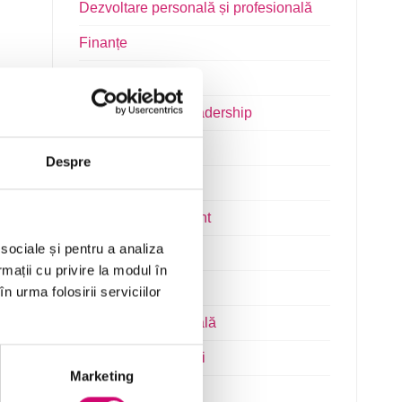
Dezvoltare personală și profesională
Finanțe
Limba Engleză
Management și Leadership
Marketing
Despre
Microsoft Office
Project Management
 sociale și pentru a analiza
Resurse Umane
rmații cu privire la modul în
Serviciul clienți
n urma folosirii serviciilor
Transformare Digitală
Vânzări și negocieri
Marketing