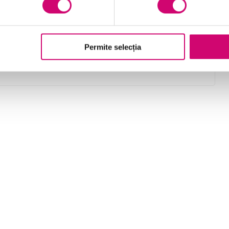
baza rezultatelor unei evaluări a alinierii
valorilor
identificarea oportunităților de a provoca sau
Permite selecția
de a extinde perspectiva clientului cu privire la
valoare