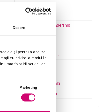
Finanțe
Limba Engleză
Management și Leadership
Despre
Marketing
Microsoft Office
 sociale și pentru a analiza
Project Management
rmații cu privire la modul în
n urma folosirii serviciilor
Resurse Umane
Serviciul clienți
Transformare Digitală
Marketing
Vânzări și negocieri