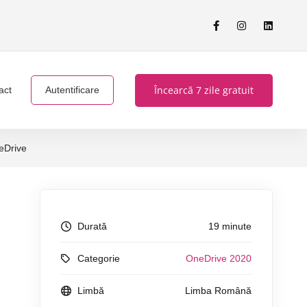
Încearcă 7 zile gratuit
act
Autentificare
neDrive
Durată
19 minute
Categorie
OneDrive 2020
Limbă
Limba Română