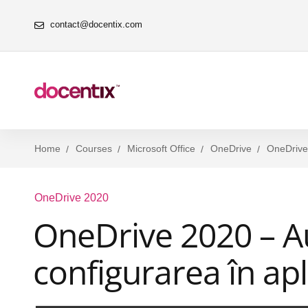
contact@docentix.com
Home
Courses
Microsoft Office
OneDrive
OneDrive
OneDrive 2020
OneDrive 2020 – Au
configurarea în ap