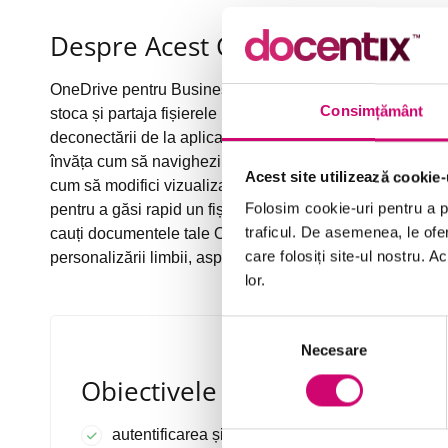
Despre Acest Curs
OneDrive pentru Business, aplicație componentă a pachetu
Consimțământ
stoca și partaja fișierele la care lucrezi. Acest curs în cin
deconectării de la aplicația OneDrive. Înainte să începi s
învăța cum să navighezi interfața OneDrive și funcțiile apl
Acest site utilizează cookie-
cum să modifici vizualizarea directoarelor. În continuare
Folosim cookie-uri pentru a pe
pentru a găsi rapid un fișier în OneDrive, folosind infor
traficul. De asemenea, le ofer
cauți documentele tale OneDrive direct de pe computerul
care folosiți site-ul nostru. A
personalizării limbii, aspectului, fusului orar și al notific
lor.
Selecția
Necesare
consimțământului
Obiectivele Cursului
autentificarea și deconectarea de la aplicația