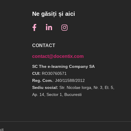
Ne găsiți și aici
CONTACT
contact@docentix.com
SC The e-learning Company SA
CUI:
RO30760571
Reg. Com.
: J40/11588/2012
Sediu social:
Str. Nicolae Iorga, Nr. 3, Et. 5,
Ap. 14, Sector 1, Bucuresti
ct