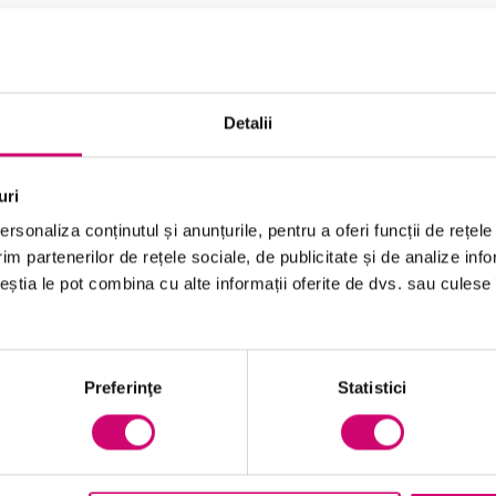
lui Microsoft Office 365, este folosită pentru a
Detalii
ci părți începe cu prezentarea autentificării și
ă încarci fișiere și să creezi documente noi, vei
icației. Vei afla cum să navighezi printre foldere și
uri
, vei descoperi cum poți folosi bara de căutare
rsonaliza conținutul și anunțurile, pentru a oferi funcții de rețele
mațiile de bază despre document. Vei afla și cum să
im partenerilor de rețele sociale, de publicitate și de analize info
 tău. Cursul se încheie cu o prezentare a
ceștia le pot combina cu alte informații oferite de dvs. sau culese î
ărilor de pe contul tău de Office 365.
Preferinţe
Statistici
folosirea interfeței OneDrive