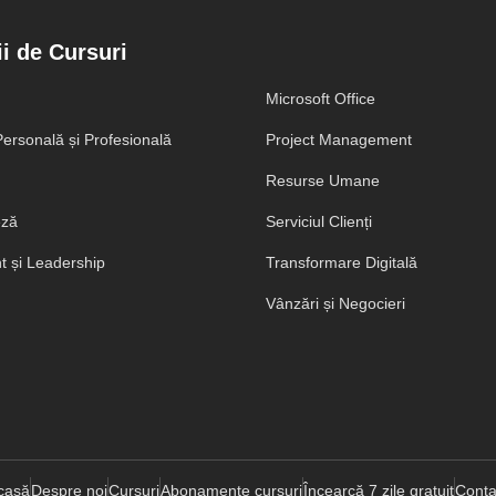
i de Cursuri
Microsoft Office
ersonală și Profesională
Project Management
Resurse Umane
eză
Serviciul Clienți
 și Leadership
Transformare Digitală
Vânzări și Negocieri
casă
Despre noi
Cursuri
Abonamente cursuri
Încearcă 7 zile gratuit
Conta