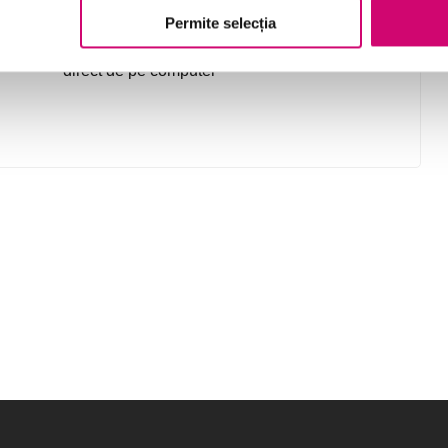
Permite selecția
căutare și găsirea documentelor din OneDrive
direct de pe computer