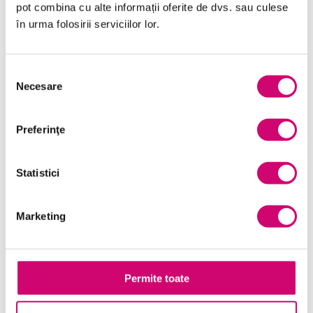
pot combina cu alte informații oferite de dvs. sau culese
Comunicare
în urma folosirii serviciilor lor.
Dezvoltare personală și profesională
Finanțe
Selecția
Necesare
consimțământului
Limba Engleză
Management și Leadership
Preferinţe
Marketing
Microsoft Office
Statistici
Project Management
Marketing
Resurse Umane
Serviciul clienți
Permite toate
Transformare Digitală
Vânzări și negocieri