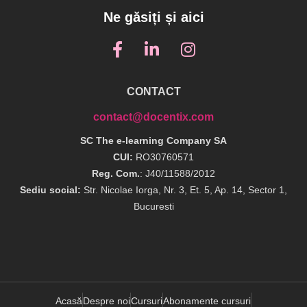
Ne găsiți și aici
CONTACT
contact@docentix.com
SC The e-learning Company SA
CUI:
RO30760571
Reg. Com.
: J40/11588/2012
Sediu social:
Str. Nicolae Iorga, Nr. 3, Et. 5, Ap. 14, Sector 1,
Bucuresti
Acasă
Despre noi
Cursuri
Abonamente cursuri