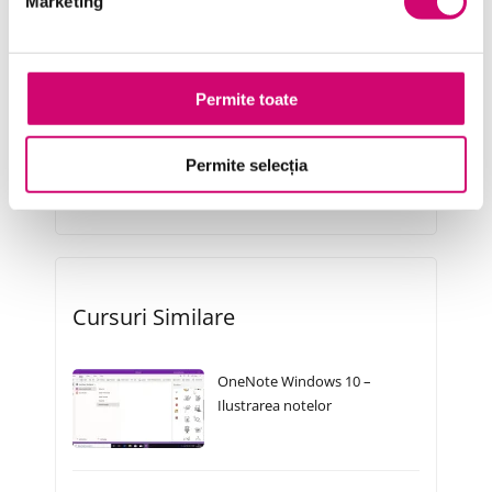
Marketing
Project Management
Resurse Umane
Serviciul clienți
Permite toate
Transformare Digitală
Permite selecția
Vânzări și negocieri
Cursuri Similare
OneNote Windows 10 –
Ilustrarea notelor