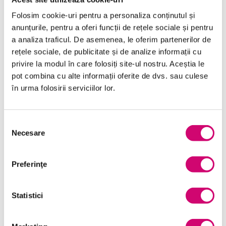
Folosim cookie-uri pentru a personaliza conținutul și
anunțurile, pentru a oferi funcții de rețele sociale și pentru
a analiza traficul. De asemenea, le oferim partenerilor de
rețele sociale, de publicitate și de analize informații cu
Categorii de Cursuri
privire la modul în care folosiți site-ul nostru. Aceștia le
pot combina cu alte informații oferite de dvs. sau culese
în urma folosirii serviciilor lor.
Comunicare
Dezvoltare personală și profesională
Selecția
Finanțe
Necesare
consimțământului
Limba Engleză
Preferinţe
Management și Leadership
Marketing
Statistici
Microsoft Office