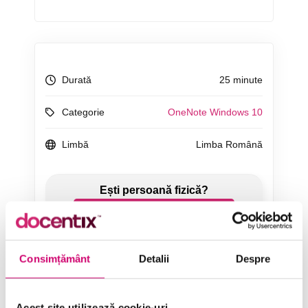
Durată
25 minute
Categorie
OneNote Windows 10
Limbă
Limba Română
ÎNCEARCĂ 7 ZILE GRATUIT
Consimțământ
Detalii
Despre
SOLICITĂ OFERTĂ
Acest site utilizează cookie-uri