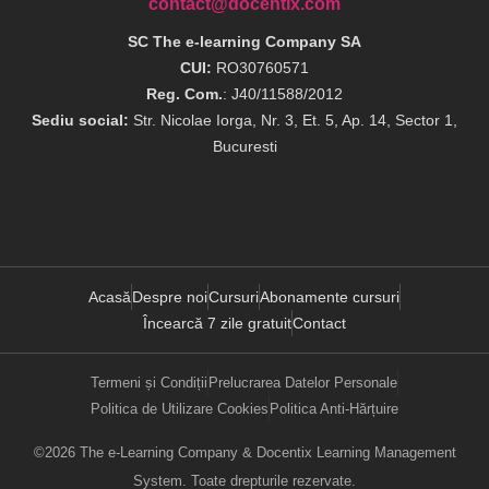
contact@docentix.com
SC The e-learning Company SA
CUI:
RO30760571
Reg. Com.
: J40/11588/2012
Sediu social:
Str. Nicolae Iorga, Nr. 3, Et. 5, Ap. 14, Sector 1,
Bucuresti
Acasă
Despre noi
Cursuri
Abonamente cursuri
Încearcă 7 zile gratuit
Contact
Termeni și Condiții
Prelucrarea Datelor Personale
Politica de Utilizare Cookies
Politica Anti-Hărțuire
©2026 The e-Learning Company & Docentix Learning Management
System. Toate drepturile rezervate.