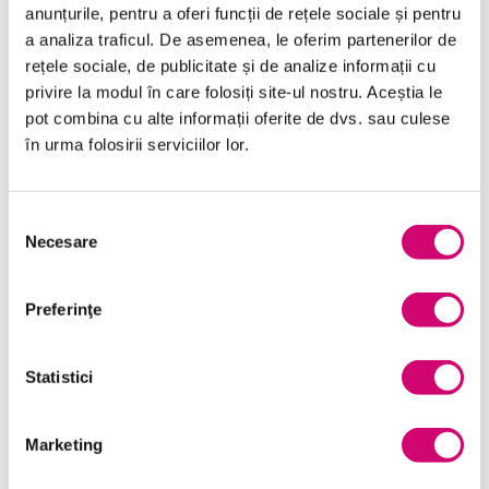
anunțurile, pentru a oferi funcții de rețele sociale și pentru
Categorii de Cursuri
a analiza traficul. De asemenea, le oferim partenerilor de
rețele sociale, de publicitate și de analize informații cu
privire la modul în care folosiți site-ul nostru. Aceștia le
Comunicare
pot combina cu alte informații oferite de dvs. sau culese
în urma folosirii serviciilor lor.
Dezvoltare personală și profesională
Finanțe
Selecția
Limba Engleză
Necesare
consimțământului
Management și Leadership
Preferinţe
Marketing
Microsoft Office
Statistici
Project Management
Marketing
Resurse Umane
Serviciul clienți