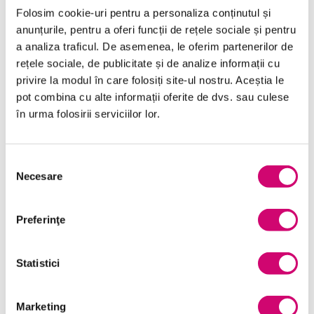
Folosim cookie-uri pentru a personaliza conținutul și
anunțurile, pentru a oferi funcții de rețele sociale și pentru
a analiza traficul. De asemenea, le oferim partenerilor de
Categorii de Cursuri
rețele sociale, de publicitate și de analize informații cu
privire la modul în care folosiți site-ul nostru. Aceștia le
pot combina cu alte informații oferite de dvs. sau culese
Comunicare
în urma folosirii serviciilor lor.
Dezvoltare personală și profesională
Selecția
Finanțe
Necesare
consimțământului
Limba Engleză
Management și Leadership
Preferinţe
Marketing
Statistici
Microsoft Office
Project Management
Marketing