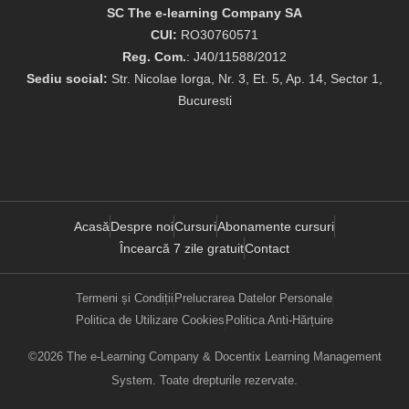
SC The e-learning Company SA
CUI:
RO30760571
Reg. Com.
: J40/11588/2012
Sediu social:
Str. Nicolae Iorga, Nr. 3, Et. 5, Ap. 14, Sector 1,
Bucuresti
Acasă
Despre noi
Cursuri
Abonamente cursuri
Încearcă 7 zile gratuit
Contact
Termeni și Condiții
Prelucrarea Datelor Personale
Politica de Utilizare Cookies
Politica Anti-Hărțuire
©2026 The e-Learning Company & Docentix Learning Management
System. Toate drepturile rezervate.