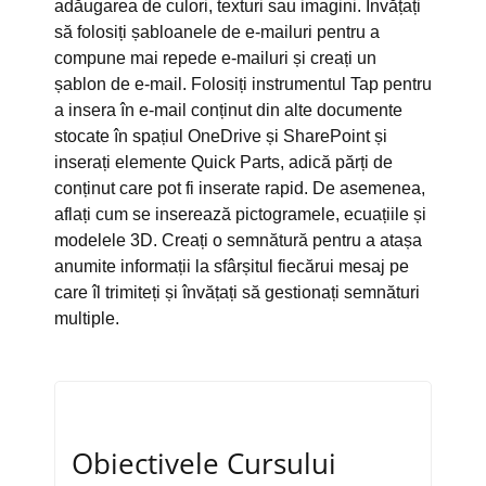
adăugarea de culori, texturi sau imagini. Învățați
să folosiți șabloanele de e-mailuri pentru a
compune mai repede e-mailuri și creați un
șablon de e-mail. Folosiți instrumentul Tap pentru
a insera în e-mail conținut din alte documente
stocate în spațiul OneDrive și SharePoint și
inserați elemente Quick Parts, adică părți de
conținut care pot fi inserate rapid. De asemenea,
aflați cum se inserează pictogramele, ecuațiile și
modelele 3D. Creați o semnătură pentru a atașa
anumite informații la sfârșitul fiecărui mesaj pe
care îl trimiteți și învățați să gestionați semnături
multiple.
Obiectivele Cursului