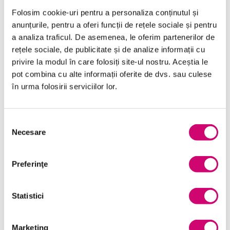
Folosim cookie-uri pentru a personaliza conținutul și
anunțurile, pentru a oferi funcții de rețele sociale și pentru
a analiza traficul. De asemenea, le oferim partenerilor de
rețele sociale, de publicitate și de analize informații cu
Categorii de Cursuri
privire la modul în care folosiți site-ul nostru. Aceștia le
pot combina cu alte informații oferite de dvs. sau culese
Comunicare
în urma folosirii serviciilor lor.
Dezvoltare personală și profesională
Selecția
Finanțe
Necesare
consimțământului
Limba Engleză
Preferinţe
Management și Leadership
Marketing
Statistici
Microsoft Office
Project Management
Marketing