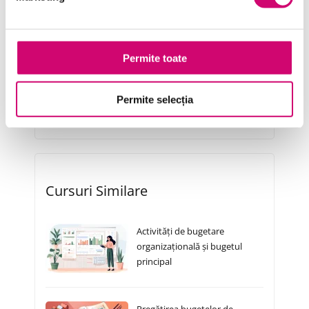
Resurse Umane
Serviciul clienți
Permite toate
Transformare Digitală
Permite selecția
Vânzări și negocieri
Cursuri Similare
Activități de bugetare
organizațională și bugetul
principal