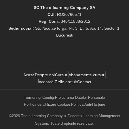
SC The e-learning Company SA
CUI:
RO30760571
Reg. Com.
: J40/11588/2012
Sediu social:
Str. Nicolae Iorga, Nr. 3, Et. 5, Ap. 14, Sector 1,
Bucuresti
Acasă
Despre noi
Cursuri
Abonamente cursuri
Încearcă 7 zile gratuit
Contact
Termeni și Condiții
Prelucrarea Datelor Personale
Politica de Utilizare Cookies
Politica Anti-Hărțuire
©2026 The e-Learning Company & Docentix Learning Management
System. Toate drepturile rezervate.