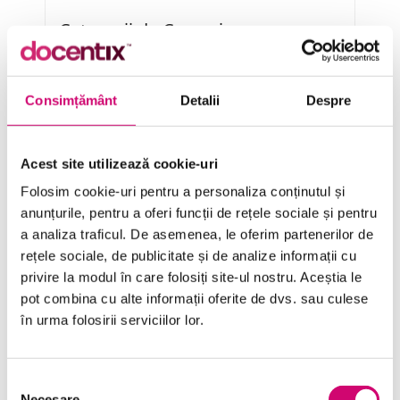
Categorii de Cursuri
Comunicare
Consimțământ
Detalii
Despre
Dezvoltare personală și profesională
Finanțe
Acest site utilizează cookie-uri
Folosim cookie-uri pentru a personaliza conținutul și
Limba Engleză
anunțurile, pentru a oferi funcții de rețele sociale și pentru
Management și Leadership
a analiza traficul. De asemenea, le oferim partenerilor de
rețele sociale, de publicitate și de analize informații cu
Marketing
privire la modul în care folosiți site-ul nostru. Aceștia le
Microsoft Office
pot combina cu alte informații oferite de dvs. sau culese
în urma folosirii serviciilor lor.
Project Management
Resurse Umane
Selecția
Necesare