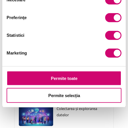
Serviciul clienți
consimțământului
Transformare Digitală
Preferinţe
Vânzări și negocieri
Statistici
Marketing
Cursuri Similare
Corelație și regresie
Permite toate
Permite selecția
Colectarea și explorarea
datelor