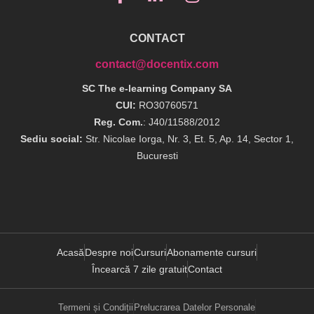
CONTACT
contact@docentix.com
SC The e-learning Company SA
CUI:
RO30760571
Reg. Com.
: J40/11588/2012
Sediu social:
Str. Nicolae Iorga, Nr. 3, Et. 5, Ap. 14, Sector 1,
Bucuresti
Acasă
Despre noi
Cursuri
Abonamente cursuri
Încearcă 7 zile gratuit
Contact
Termeni și Condiții
Prelucrarea Datelor Personale