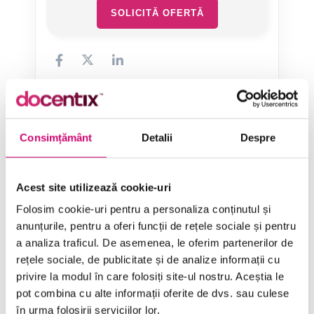
SOLICITĂ OFERTĂ
Consimțământ
Detalii
Despre
Categorii de Cursuri
Acest site utilizează cookie-uri
Comunicare
Folosim cookie-uri pentru a personaliza conținutul și
Dezvoltare personală și profesională
anunțurile, pentru a oferi funcții de rețele sociale și pentru
Finanțe
a analiza traficul. De asemenea, le oferim partenerilor de
rețele sociale, de publicitate și de analize informații cu
Limba Engleză
privire la modul în care folosiți site-ul nostru. Aceștia le
pot combina cu alte informații oferite de dvs. sau culese
Management și Leadership
în urma folosirii serviciilor lor.