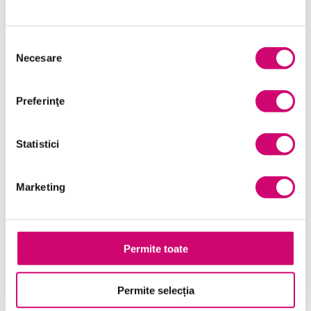
Marketing
Microsoft Office
Selecția
Necesare
consimțământului
Project Management
Resurse Umane
Preferinţe
Serviciul clienți
Statistici
Transformare Digitală
Vânzări și negocieri
Marketing
Permite toate
Cursuri Similare
Permite selecția
Începerea relației de coaching