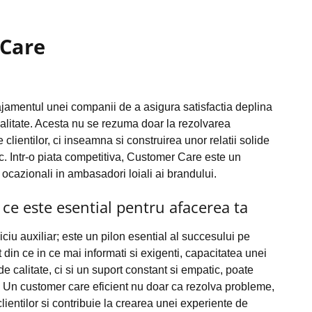
 Care
jamentul unei companii de a asigura satisfactia deplina
e calitate. Acesta nu se rezuma doar la rezolvarea
clientilor, ci inseamna si construirea unor relatii solide
c. Intr-o piata competitiva, Customer Care este un
i ocazionali in ambasadori loiali ai brandului.
e este esential pentru afacerea ta
iu auxiliar; este un pilon esential al succesului pe
 din ce in ce mai informati si exigenti, capacitatea unei
e calitate, ci si un suport constant si empatic, poate
. Un customer care eficient nu doar ca rezolva probleme,
lientilor si contribuie la crearea unei experiente de