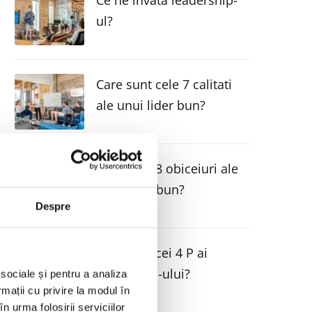
Ce ne invata leadership-
ul?
Care sunt cele 7 calitati
ale unui lider bun?
Care sunt 8 obiceiuri ale
unui lider bun?
Despre
Care sunt cei 4 P ai
leadership-ului?
 sociale și pentru a analiza
rmații cu privire la modul în
n urma folosirii serviciilor