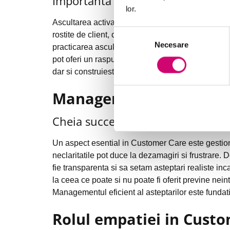
Importanta ascultarii active in inte
lor.
Ascultarea activa este esentiala in relatiile cu cl
Selecția
rostite de client, ci si intelegerea profunda a sen
Necesare
consimțământului
practicarea ascultarii active, reprezentantii Custo
pot oferi un raspuns empatic si relevant. Asculta
dar si construieste incredere si respect, fundamen
Managementul asteptaril
Cheia succesului in relatiile pe t
Un aspect esential in Customer Care este gestiona
neclaritatile pot duce la dezamagiri si frustrare. D
fie transparenta si sa setam asteptari realiste in
la ceea ce poate si nu poate fi oferit previne ne
Managementul eficient al asteptarilor este fundatia 
Rolul empatiei in Cust