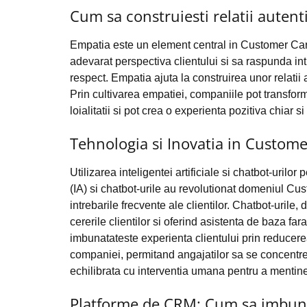
Cum sa construiesti relatii autent
Empatia este un element central in Customer Car
adevarat perspectiva clientului si sa raspunda int
respect. Empatia ajuta la construirea unor relatii a
Prin cultivarea empatiei, companiile pot transforma
loialitatii si pot crea o experienta pozitiva chiar si
Tehnologia si Inovatia in Custom
Utilizarea inteligentei artificiale si chatbot-urilor p
(IA) si chatbot-urile au revolutionat domeniul Cust
intrebarile frecvente ale clientilor. Chatbot-uril
cererile clientilor si oferind asistenta de baza fa
imbunatateste experienta clientului prin reducere
companiei, permitand angajatilor sa se concentrez
echilibrata cu interventia umana pentru a mentine o
Platforme de CRM: Cum sa imbunat