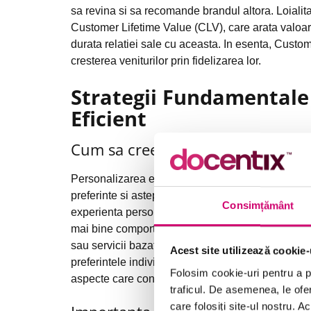
sa revina si sa recomande brandul altora. Loialita
Customer Lifetime Value (CLV), care arata valoar
durata relatiei sale cu aceasta. In esenta, Custome
cresterea veniturilor prin fidelizarea lor.
Strategii Fundamentale
Eficient
Cum sa creezi o experienta person
Personalizarea este cheia unui Customer Care efic
preferinte si asteptari. De aceea, abordarea gene
Consimțământ
experienta personalizata, companiile trebuie sa ut
mai bine comportamentele si preferintele acest
sau servicii bazate pe istoricul achizitiilor sau 
Acest site utilizează cookie-
preferintele individuale. Personalizarea experien
Folosim cookie-uri pentru a pe
aspecte care contribuie la consolidarea loialitatii 
traficul. De asemenea, le ofer
care folosiți site-ul nostru. A