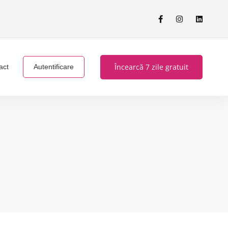
Încearcă 7 zile gratuit
act
Autentificare