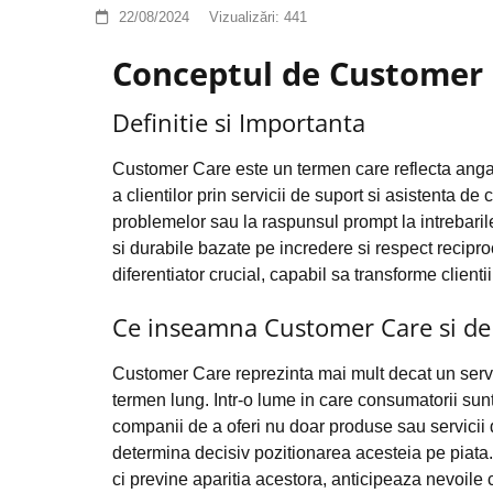
22/08/2024
Vizualizări:
441
Conceptul de Customer
Definitie si Importanta
Customer Care este un termen care reflecta anga
a clientilor prin servicii de suport si asistenta d
problemelor sau la raspunsul prompt la intrebarile 
si durabile bazate pe incredere si respect recipro
diferentiator crucial, capabil sa transforme clienti
Ce inseamna Customer Care si de c
Customer Care reprezinta mai mult decat un servic
termen lung. Intr-o lume in care consumatorii sunt
companii de a oferi nu doar produse sau servicii d
determina decisiv pozitionarea acesteia pe piata
ci previne aparitia acestora, anticipeaza nevoile c