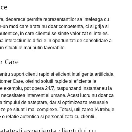
ice
e, deoarece permite reprezentantilor sa inteleaga cu
r-un mod care arata nu doar competenta, ci si grija si
utentice, in care clientul se simte valorizat si inteles.
 interactiunile dificile in oportunitati de consolidare a
 in situatiile mai putin favorabile.
er Care
entru suport clienti rapid si eficient Inteligenta artificiala
omer Care, oferind solutii rapide si eficiente la
e, de exemplu, pot opera 24/7, raspunzand instantaneu la
ra necesitatea interventiei umane. Acest lucru nu doar ca
a timpului de asteptare, dar si optimizeaza resursele
e pe situatii mai complexe. Totusi, utilizarea IA trebuie
 relatie autentica si personalizata cu clientii.
atesti experienta clientului cu