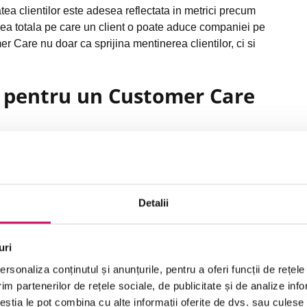
tea clientilor este adesea reflectata in metrici precum
ea totala pe care un client o poate aduce companiei pe
r Care nu doar ca sprijina mentinerea clientilor, ci si
 pentru un Customer Care
alizata pentru fiecare client
ient. Fiecare client este unic, cu propriile nevoi,
ralizata nu mai este suficienta. Pentru a crea o
Detalii
ilizeze datele colectate despre clienti pentru a intelege
ora. Aceasta poate insemna recomandarea unor produse
adaptarea tonului si metodei de comunicare in functie de
uri
tei creeaza un sentiment de unicitate si apreciere,
rsonaliza conținutul și anunțurile, pentru a oferi funcții de rețele
clientului.
im partenerilor de rețele sociale, de publicitate și de analize info
ceștia le pot combina cu alte informații oferite de dvs. sau culese î