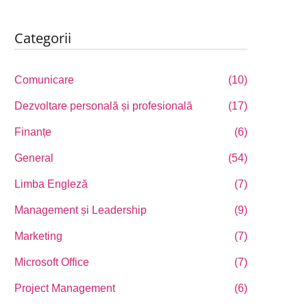
Categorii
Comunicare
(10)
Dezvoltare personală și profesională
(17)
Finanțe
(6)
General
(54)
Limba Engleză
(7)
Management și Leadership
(9)
Marketing
(7)
Microsoft Office
(7)
Project Management
(6)