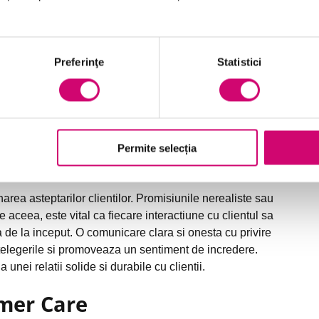
ractiunile cu clientii
ientii. Acest concept implica nu doar auzirea cuvintelor
timentelor, preocuparilor si nevoilor acestuia. Prin
Preferinţe
Statistici
mer Care pot identifica mai rapid solutiile adecvate si
rea activa nu doar ca rezolva problemele mai eficient,
tand astfel o relatie pozitiva pe termen lung.
or clientilor
Permite selecția
ermen lung
rea asteptarilor clientilor. Promisiunile nerealiste sau
e aceea, este vital ca fiecare interactiune cu clientul sa
ca de la inceput. O comunicare clara si onesta cu privire
intelegerile si promoveaza un sentiment de incredere.
unei relatii solide si durabile cu clientii.
omer Care