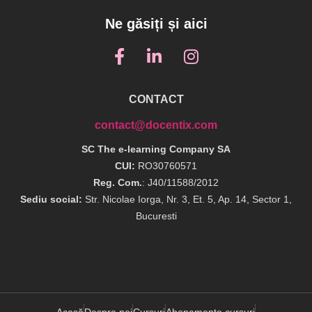
Ne găsiți și aici
CONTACT
contact@docentix.com
SC The e-learning Company SA
CUI:
RO30760571
Reg. Com.
: J40/11588/2012
Sediu social:
Str. Nicolae Iorga, Nr. 3, Et. 5, Ap. 14, Sector 1,
Bucuresti
Acasă
Despre noi
Cursuri
Abonamente cursuri