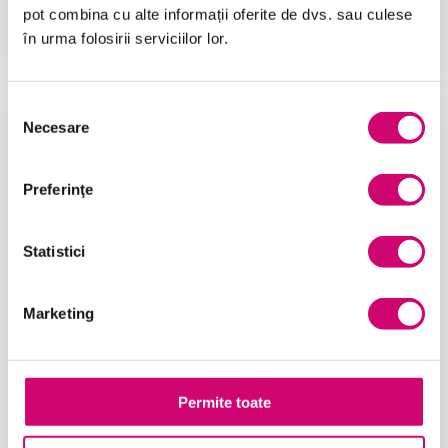
pot combina cu alte informații oferite de dvs. sau culese
în urma folosirii serviciilor lor.
Selecția
Necesare
consimțământului
Preferinţe
Statistici
Marketing
20/05/2025
Vizualizări:
4
Angajatorii cauta o forta de munca creativa
Creativitatea – mai mult decat un talent innascut
Permite toate
Leonardo da Vinci, …