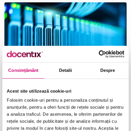
Consimțământ
Detalii
Despre
20/05/2025
Vizualizări:
15
Certificarile in Cloud Computing: Valoare
Acest site utilizează cookie-uri
pentru Profesionisti si Angajatori
Folosim cookie-uri pentru a personaliza conținutul și
De ce sunt importante certificarile in cloud
anunțurile, pentru a oferi funcții de rețele sociale și pentru
computing? Certificarile in domeniul …
a analiza traficul. De asemenea, le oferim partenerilor de
rețele sociale, de publicitate și de analize informații cu
Citește
privire la modul în care folosiți site-ul nostru. Aceștia le