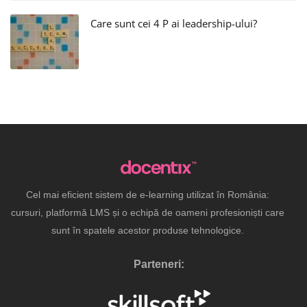
Care sunt cei 4 P ai leadership-ului?
Cel mai eficient sistem de e-learning utilizat în România:
cursuri, platformă LMS și o echipă de oameni profesioniști care
sunt în spatele acestor produse tehnologice.
Parteneri: