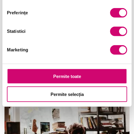
03/09/2025
Vizualizări:
22
Preferinţe
Diferentele intre engleza britanica si engleza
americana?
Statistici
Care sunt diferentele intre engleza britanica si
engleza americana? Engleza este …
Marketing
Citește
Permite toate
Permite selecția