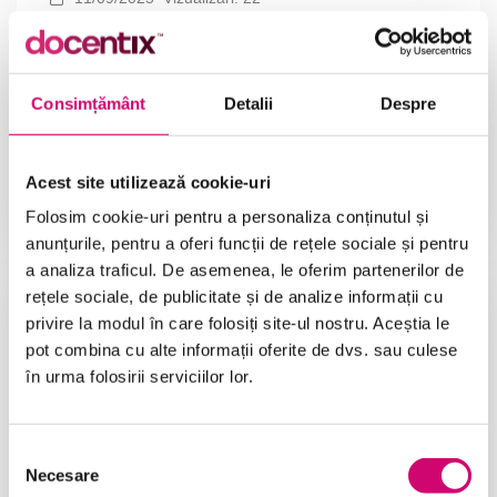
Ce inseamna leadership?
In acest articol vom afla ce inseamna leadership-
ul. Leadershipul reprezinta unul …
Consimțământ
Detalii
Despre
Citește
Acest site utilizează cookie-uri
Folosim cookie-uri pentru a personaliza conținutul și
anunțurile, pentru a oferi funcții de rețele sociale și pentru
a analiza traficul. De asemenea, le oferim partenerilor de
rețele sociale, de publicitate și de analize informații cu
privire la modul în care folosiți site-ul nostru. Aceștia le
pot combina cu alte informații oferite de dvs. sau culese
în urma folosirii serviciilor lor.
Selecția
Necesare
consimțământului