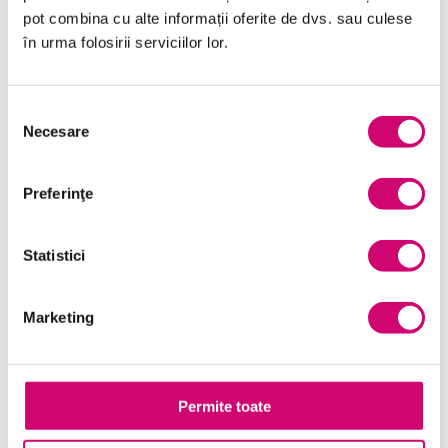
pot combina cu alte informații oferite de dvs. sau culese
Limba Engleză
în urma folosirii serviciilor lor.
Management și Leadership
Marketing
Selecția
Necesare
consimțământului
Microsoft Office
Project Management
Preferinţe
Resurse Umane
Statistici
Serviciul clienți
Transformare Digitală
Marketing
Vânzări și negocieri
Permite toate