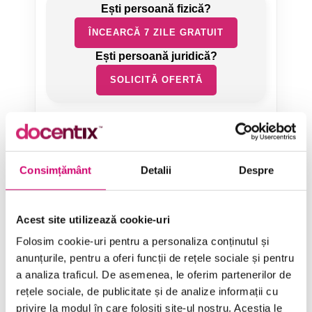
ÎNCEARCĂ 7 ZILE GRATUIT
SOLICITĂ OFERTĂ
Consimțământ
Detalii
Despre
Categorii de Cursuri
Acest site utilizează cookie-uri
Folosim cookie-uri pentru a personaliza conținutul și
Comunicare
anunțurile, pentru a oferi funcții de rețele sociale și pentru
a analiza traficul. De asemenea, le oferim partenerilor de
Dezvoltare personală și profesională
rețele sociale, de publicitate și de analize informații cu
Finanțe
privire la modul în care folosiți site-ul nostru. Aceștia le