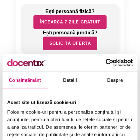
ÎNCEARCĂ 7 ZILE GRATUIT
SOLICITĂ OFERTĂ
Consimțământ
Detalii
Despre
Categorii de Cursuri
Acest site utilizează cookie-uri
Folosim cookie-uri pentru a personaliza conținutul și
anunțurile, pentru a oferi funcții de rețele sociale și pentru
Comunicare
a analiza traficul. De asemenea, le oferim partenerilor de
Dezvoltare personală și profesională
rețele sociale, de publicitate și de analize informații cu