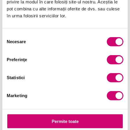
privire la modul în care folosiți site-ul nostru. Aceștia le
Finanțe
pot combina cu alte informații oferite de dvs. sau culese
în urma folosirii serviciilor lor.
Limba Engleză
Management și Leadership
Selecția
Marketing
Necesare
consimțământului
Microsoft Office
Preferinţe
Project Management
Resurse Umane
Statistici
Serviciul clienți
Marketing
Transformare Digitală
Vânzări și negocieri
Permite toate