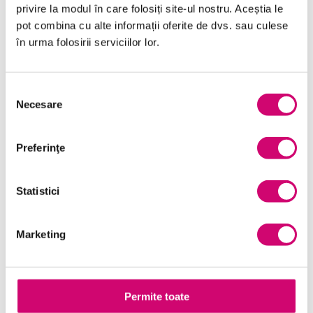
privire la modul în care folosiți site-ul nostru. Aceștia le
Finanțe
pot combina cu alte informații oferite de dvs. sau culese
în urma folosirii serviciilor lor.
Limba Engleză
Management și Leadership
Selecția
Marketing
Necesare
consimțământului
Microsoft Office
Preferinţe
Project Management
Resurse Umane
Statistici
Serviciul clienți
Marketing
Transformare Digitală
Vânzări și negocieri
Permite toate