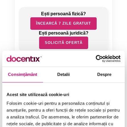
ÎNCEARCĂ 7 ZILE GRATUIT
SOLICITĂ OFERTĂ
Consimțământ
Detalii
Despre
Categorii de Cursuri
Acest site utilizează cookie-uri
Folosim cookie-uri pentru a personaliza conținutul și
anunțurile, pentru a oferi funcții de rețele sociale și pentru
Comunicare
a analiza traficul. De asemenea, le oferim partenerilor de
rețele sociale, de publicitate și de analize informații cu
Dezvoltare personală și profesională