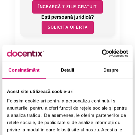
ÎNCEARCĂ 7 ZILE GRATUIT
SOLICITĂ OFERTĂ
Consimțământ
Detalii
Despre
Categorii de Cursuri
Acest site utilizează cookie-uri
Folosim cookie-uri pentru a personaliza conținutul și
Comunicare
anunțurile, pentru a oferi funcții de rețele sociale și pentru
Dezvoltare personală și profesională
a analiza traficul. De asemenea, le oferim partenerilor de
rețele sociale, de publicitate și de analize informații cu
Finanțe
privire la modul în care folosiți site-ul nostru. Aceștia le