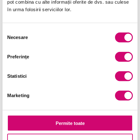
pot combina cu alte informații oferite de dvs. sau culese
Limba Engleză
în urma folosirii serviciilor lor.
Management și Leadership
Marketing
Selecția
Necesare
consimțământului
Microsoft Office
Project Management
Preferinţe
Resurse Umane
Serviciul clienți
Statistici
Transformare Digitală
Marketing
Vânzări și negocieri
Permite toate