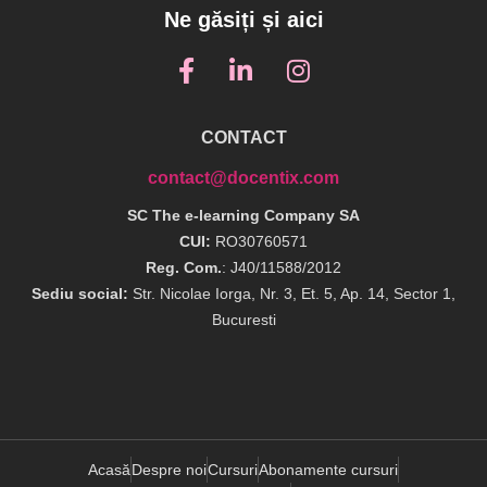
Ne găsiți și aici
CONTACT
contact@docentix.com
SC The e-learning Company SA
CUI:
RO30760571
Reg. Com.
: J40/11588/2012
Sediu social:
Str. Nicolae Iorga, Nr. 3, Et. 5, Ap. 14, Sector 1,
Bucuresti
Acasă
Despre noi
Cursuri
Abonamente cursuri