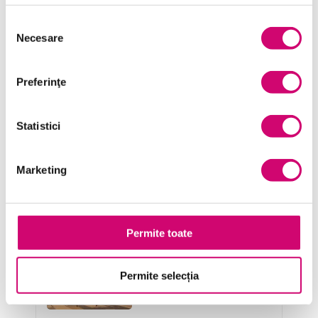
Project Management
Selecția
Necesare
consimțământului
Resurse Umane
Serviciul clienți
Preferinţe
Transformare Digitală
Statistici
Vânzări și negocieri
Marketing
Cursuri Similare
Permite toate
Diplomația și tactul în
Permite selecția
interacțiunile cotidiene