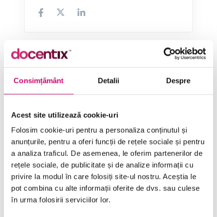
Categorii de Cursuri
Consimțământ
Detalii
Despre
Comunicare
Acest site utilizează cookie-uri
Dezvoltare personală și profesională
Folosim cookie-uri pentru a personaliza conținutul și
Finanțe
anunțurile, pentru a oferi funcții de rețele sociale și pentru
a analiza traficul. De asemenea, le oferim partenerilor de
Limba Engleză
rețele sociale, de publicitate și de analize informații cu
Management și Leadership
privire la modul în care folosiți site-ul nostru. Aceștia le
pot combina cu alte informații oferite de dvs. sau culese
Marketing
în urma folosirii serviciilor lor.
Microsoft Office