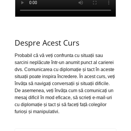
Despre Acest Curs
Probabil că vă veți confrunta cu situații sau
sarcini neplăcute într-un anumit punct al carierei
dvs. Comunicarea cu diplomație și tact în aceste
situații poate inspira încredere. În acest curs, veți
învăța să navigați conversații și situații dificile.
De asemenea, veți învăța cum să comunicați un
mesaj dificil în mod eficace, să scrieți e-mail-uri
cu diplomație și tact și să faceți față colegilor
furioși și manipulativi.