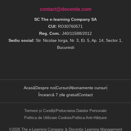
contact@docentix.com
SC The e-learning Company SA
CUI:
RO30760571
Reg. Com.
: J40/11588/2012
Sediu social:
Str. Nicolae Iorga, Nr. 3, Et. 5, Ap. 14, Sector 1,
Bucuresti
Acasă
Despre noi
Cursuri
Abonamente cursuri
Încearcă 7 zile gratuit
Contact
Termeni și Condiții
Prelucrarea Datelor Personale
Politica de Utilizare Cookies
Politica Anti-Hărțuire
©2026 The e-Learning Company & Docentix Learning Management