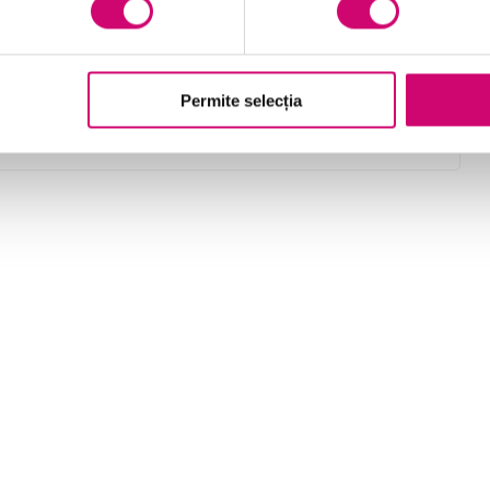
identificarea părților interesate pentru un
proiect
Permite selecția