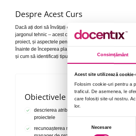
Despre Acest Curs
Dacă ați dori să învățați elementele fundamentale pentr
jargonul tehnic – acest curs este pentru dvs. Veți învă
proiect, și aspectele pentru care veți fi responsabil(ă), pr
înainte de începerea planificării. De asemenea, veți învă
Consimțământ
și cum să identificați tipurile diferite de persoane care vor
Acest site utilizează cookie-
Folosim cookie-uri pentru a pe
traficul. De asemenea, le ofer
Obiectivele Cursului
care folosiți site-ul nostru. A
lor.
descrierea atributelor pe care le au toate
proiectele
Selecția
Necesare
consimțământului
recunoașterea responsabilităților unui
manager de proiect