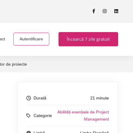
Încearcă 7 zile gratuit
act
Autentificare
tor de proiecte
Durată
21 minute
Abilități esențiale de Project
Categorie
Management