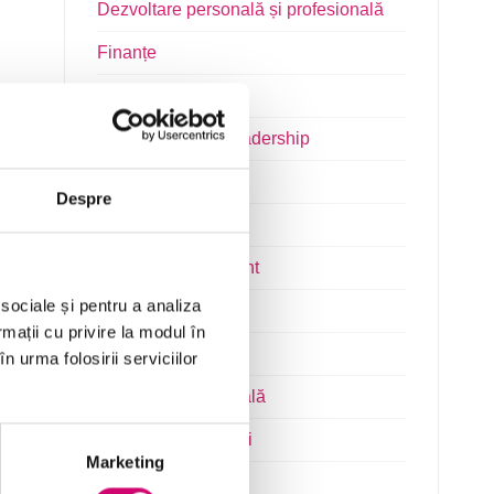
Dezvoltare personală și profesională
Finanțe
Limba Engleză
Management și Leadership
Marketing
Despre
Microsoft Office
Project Management
 sociale și pentru a analiza
Resurse Umane
rmații cu privire la modul în
Serviciul clienți
n urma folosirii serviciilor
Transformare Digitală
Vânzări și negocieri
Marketing