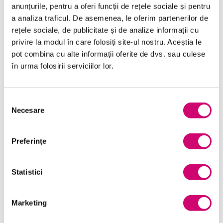
anunțurile, pentru a oferi funcții de rețele sociale și pentru
Categorii de Cursuri
a analiza traficul. De asemenea, le oferim partenerilor de
rețele sociale, de publicitate și de analize informații cu
privire la modul în care folosiți site-ul nostru. Aceștia le
Comunicare
pot combina cu alte informații oferite de dvs. sau culese
în urma folosirii serviciilor lor.
Dezvoltare personală și profesională
Finanțe
Selecția
Limba Engleză
Necesare
consimțământului
Management și Leadership
Preferinţe
Marketing
Microsoft Office
Statistici
Project Management
Marketing
Resurse Umane
Serviciul clienți