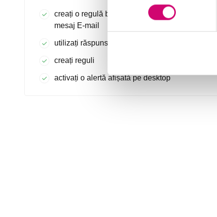
creați o regulă bazată pe expeditorul unui
mesaj E-mail
utilizați răspunsuri automate
creați reguli
activați o alertă afișată pe desktop