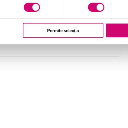
importați reguli într-o listă de reguli existente
utilizați alerte afișate pe desktop
Permite selecția
setați un răspuns automat