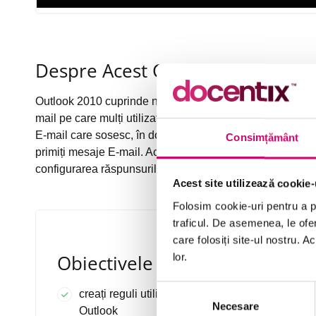
Despre Acest Curs
Outlook 2010 cuprinde numeroase caracteristici pentru 
mail pe care mulți utilizatori le primesc zilnic. Pot fi c
E-mail care sosesc, în dosare specificate și pot fi setate
Consimțământ
primiți mesaje E-mail. Acest curs discută despre gestion
configurarea răspunsurilor automate și alertelor afișate
Acest site utilizează cookie-
Folosim cookie-uri pentru a pe
traficul. De asemenea, le ofer
care folosiți site-ul nostru. A
Obiectivele Cursului
lor.
Selecția
creați reguli utilizând șabloane de reguli
Necesare
consimțământului
Outlook