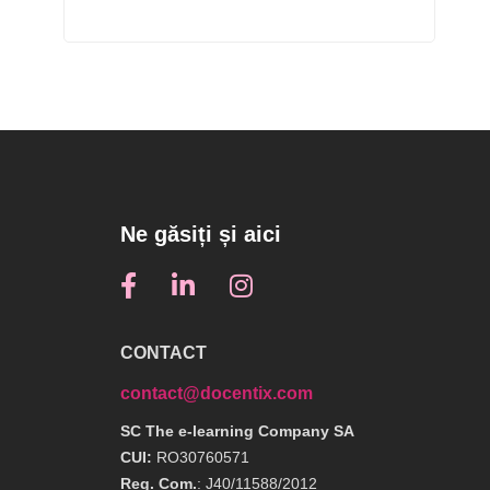
Ne găsiți și aici
CONTACT
contact@docentix.com
SC The e-learning Company SA
CUI:
RO30760571
Reg. Com.
: J40/11588/2012