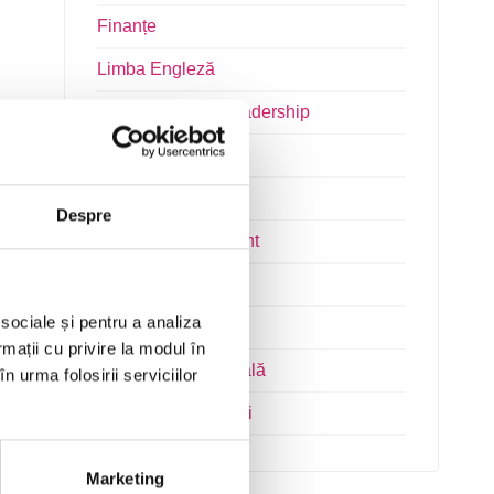
Finanțe
Limba Engleză
Management și Leadership
Marketing
Microsoft Office
Despre
Project Management
Resurse Umane
 sociale și pentru a analiza
Serviciul clienți
rmații cu privire la modul în
Transformare Digitală
n urma folosirii serviciilor
Vânzări și negocieri
Marketing