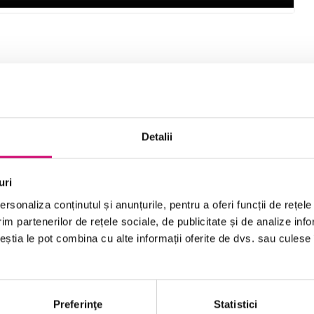
a ajuta la gestionarea volumului mare de mesaje E-
onfigurate opțiuni pentru mutarea automată a mesajelor
 alerte afișate pe desktop, care să vă anunțe când
Detalii
area mesajelor E-mail cu reguli, precum și despre
 pe desktop privind mesajele care sosesc.
uri
rsonaliza conținutul și anunțurile, pentru a oferi funcții de rețele
im partenerilor de rețele sociale, de publicitate și de analize info
ceștia le pot combina cu alte informații oferite de dvs. sau culese î
rulați reguli manual
Preferinţe
Statistici