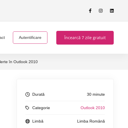
Încearcă 7 zile gratuit
act
Autentificare
lerte în Outlook 2010
Durată
30 minute
Categorie
Outlook 2010
Limbă
Limba Română