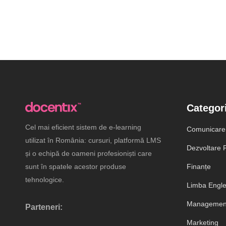
Categori
Cel mai eficient sistem de e-learning
Comunicare
utilizat în România: cursuri, platformă LMS
Dezvoltare P
și o echipă de oameni profesioniști care
sunt în spatele acestor produse
Finanțe
tehnologice.
Limba Engl
Management
Parteneri:
Marketing