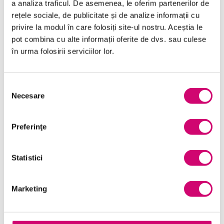
a analiza traficul. De asemenea, le oferim partenerilor de
rețele sociale, de publicitate și de analize informații cu
Comunicare
privire la modul în care folosiți site-ul nostru. Aceștia le
Dezvoltare personală și profesională
pot combina cu alte informații oferite de dvs. sau culese
în urma folosirii serviciilor lor.
Finanțe
Limba Engleză
Selecția
Necesare
Management și Leadership
consimțământului
Marketing
Preferinţe
Microsoft Office
Project Management
Statistici
Resurse Umane
Marketing
Serviciul clienți
Transformare Digitală