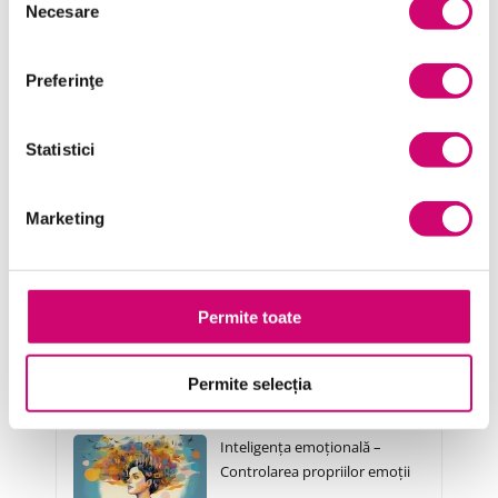
Necesare
consimțământului
Serviciul clienți
Transformare Digitală
Preferinţe
Vânzări și negocieri
Statistici
Marketing
Cursuri Similare
Permite toate
Elementele de bază în
gestionarea furiei
Permite selecția
Inteligența emoțională –
Controlarea propriilor emoții