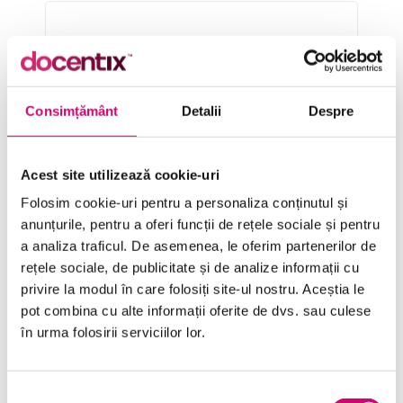
Categorii de Cursuri
Comunicare
Consimțământ
Detalii
Despre
Dezvoltare personală și profesională
Acest site utilizează cookie-uri
Finanțe
Folosim cookie-uri pentru a personaliza conținutul și
Limba Engleză
anunțurile, pentru a oferi funcții de rețele sociale și pentru
a analiza traficul. De asemenea, le oferim partenerilor de
Management și Leadership
rețele sociale, de publicitate și de analize informații cu
Marketing
privire la modul în care folosiți site-ul nostru. Aceștia le
pot combina cu alte informații oferite de dvs. sau culese
Microsoft Office
în urma folosirii serviciilor lor.
Project Management
Resurse Umane
Selecția