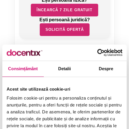
ÎNCEARCĂ 7 ZILE GRATUIT
SOLICITĂ OFERTĂ
Consimțământ
Detalii
Despre
Categorii de Cursuri
Acest site utilizează cookie-uri
Folosim cookie-uri pentru a personaliza conținutul și
Comunicare
anunțurile, pentru a oferi funcții de rețele sociale și pentru
a analiza traficul. De asemenea, le oferim partenerilor de
Dezvoltare personală și profesională
rețele sociale, de publicitate și de analize informații cu
Finanțe
privire la modul în care folosiți site-ul nostru. Aceștia le