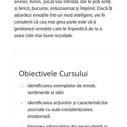
anxios, furios, șocat sau întristat, dar te poți simți
și fericit, bucuros, entuziasmat și împlinit. Dacă îți
abordezi emoțiile într-un mod inteligent, vei fii
conștient că cea mai grea parte este să-ți
gestionezi emoțiile care te împiedică de la a
avea cele mai bune rezultate.
Obiectivele Cursului
identificarea exemplelor de emoții,
sentimente și stări
identificarea acțiunilor și caracteristicilor
asociate cu auto-conștientizarea
emoțională
folosirea informațiilor din neuro-știință și