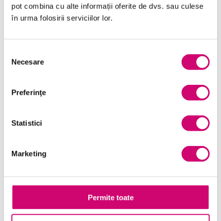
pot combina cu alte informații oferite de dvs. sau culese
Limba Engleză
în urma folosirii serviciilor lor.
Management și Leadership
Marketing
Selecția
Necesare
consimțământului
Microsoft Office
Project Management
Preferinţe
Resurse Umane
Statistici
Serviciul clienți
Transformare Digitală
Marketing
Vânzări și negocieri
Permite toate