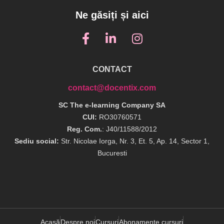
Ne găsiți și aici
CONTACT
contact@docentix.com
SC The e-learning Company SA
CUI:
RO30760571
Reg. Com.
: J40/11588/2012
Sediu social:
Str. Nicolae Iorga, Nr. 3, Et. 5, Ap. 14, Sector 1,
Bucuresti
Acasă
Despre noi
Cursuri
Abonamente cursuri