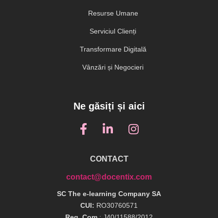
Resurse Umane
Serviciul Clienți
Transformare Digitală
Vânzări și Negocieri
Ne găsiți și aici
CONTACT
contact@docentix.com
SC The e-learning Company SA
CUI:
RO30760571
Reg. Com.
: J40/11588/2012