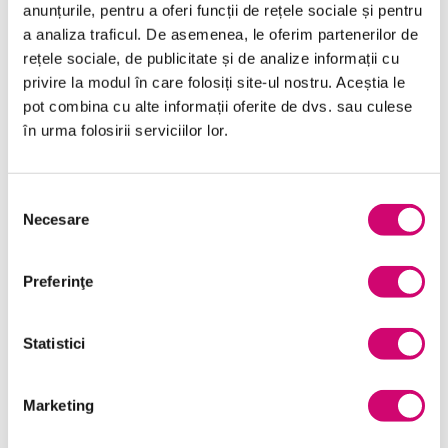
anunțurile, pentru a oferi funcții de rețele sociale și pentru
Transformare Digitală
a analiza traficul. De asemenea, le oferim partenerilor de
rețele sociale, de publicitate și de analize informații cu
Vânzări și negocieri
privire la modul în care folosiți site-ul nostru. Aceștia le
pot combina cu alte informații oferite de dvs. sau culese
în urma folosirii serviciilor lor.
Cursuri Similare
Selecția
Necesare
consimțământului
Limba engleză – Nivel C2
partea 1
Preferinţe
Statistici
Limba engleză – Nivel C2
partea 2
Marketing